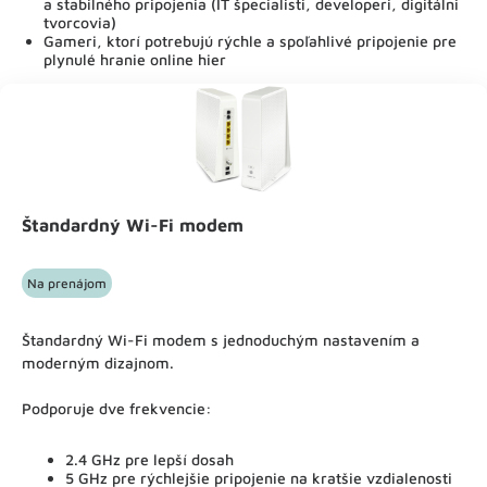
a stabilného pripojenia (IT špecialisti, developeri, digitálni
tvorcovia)
Gameri, ktorí potrebujú rýchle a spoľahlivé pripojenie pre
plynulé hranie online hier
Štandardný Wi-Fi modem
Na prenájom
Štandardný Wi-Fi modem s jednoduchým nastavením a
moderným dizajnom.
Podporuje dve frekvencie:
2.4 GHz pre lepší dosah
5 GHz pre rýchlejšie pripojenie na kratšie vzdialenosti