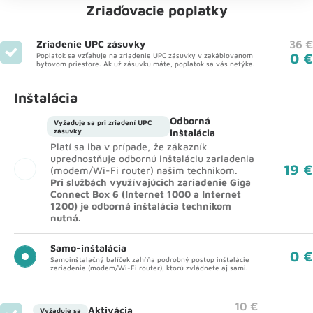
Zriaďovacie poplatky
Zriadenie UPC zásuvky
36 €
0 €
Poplatok sa vzťahuje na zriadenie UPC zásuvky v zakáblovanom
bytovom priestore. Ak už zásuvku máte, poplatok sa vás netýka.
Inštalácia
Odborná
Vyžaduje sa pri zriadení UPC
zásuvky
inštalácia
Platí sa iba v prípade, že zákazník
uprednostňuje odbornú inštaláciu zariadenia
19 €
(modem/Wi-Fi router) našim technikom.
Pri službách využívajúcich zariadenie Giga
Connect Box 6 (Internet 1000 a Internet
1200) je odborná inštalácia technikom
nutná.
Samo-inštalácia
0 €
Samoinštalačný balíček zahŕňa podrobný postup inštalácie
zariadenia (modem/Wi-Fi router), ktorú zvládnete aj sami.
10 €
Aktivácia
Vyžaduje sa