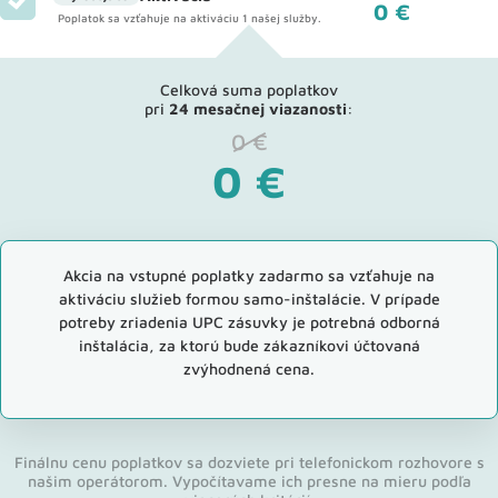
0 €
Poplatok sa vzťahuje na aktiváciu 1 našej služby.
Celková suma poplatkov
pri
24 mesačnej viazanosti
:
0
€
0
€
Akcia na vstupné poplatky zadarmo sa vzťahuje na
aktiváciu služieb formou samo-inštalácie. V prípade
potreby zriadenia UPC zásuvky je potrebná odborná
inštalácia, za ktorú bude zákazníkovi účtovaná
zvýhodnená cena.
Finálnu cenu poplatkov sa dozviete pri telefonickom rozhovore s
našim operátorom. Vypočítavame ich presne na mieru podľa