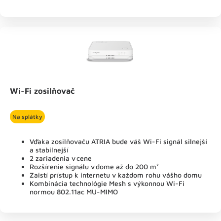
Wi-Fi zosilňovač
Na splátky
Vďaka zosilňovaču ATRIA bude váš Wi-Fi signál silnejší
a stabilnejší
2 zariadenia v cene
Rozšírenie signálu v dome až do 200 m²
Zaistí prístup k internetu v každom rohu vášho domu
Kombinácia technológie Mesh s výkonnou Wi-Fi
normou 802.11ac MU-MIMO