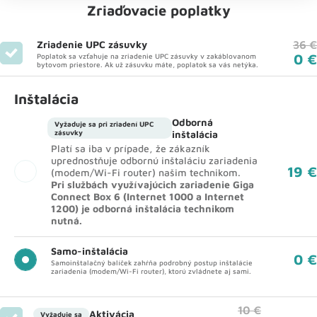
Zriaďovacie poplatky
Zriadenie UPC zásuvky
36 €
0 €
Poplatok sa vzťahuje na zriadenie UPC zásuvky v zakáblovanom
bytovom priestore. Ak už zásuvku máte, poplatok sa vás netýka.
Inštalácia
Odborná
Vyžaduje sa pri zriadení UPC
zásuvky
inštalácia
Platí sa iba v prípade, že zákazník
uprednostňuje odbornú inštaláciu zariadenia
19 €
(modem/Wi-Fi router) našim technikom.
Pri službách využívajúcich zariadenie Giga
Connect Box 6 (Internet 1000 a Internet
1200) je odborná inštalácia technikom
nutná.
Samo-inštalácia
0 €
Samoinštalačný balíček zahŕňa podrobný postup inštalácie
zariadenia (modem/Wi-Fi router), ktorú zvládnete aj sami.
10 €
Aktivácia
Vyžaduje sa