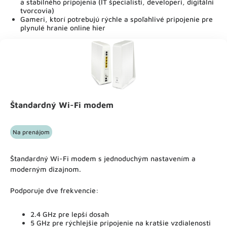
a stabilného pripojenia (IT špecialisti, developeri, digitálni
tvorcovia)
Gameri, ktorí potrebujú rýchle a spoľahlivé pripojenie pre
plynulé hranie online hier
Štandardný Wi-Fi modem
Na prenájom
Štandardný Wi-Fi modem s jednoduchým nastavením a
moderným dizajnom.
Podporuje dve frekvencie:
2.4 GHz pre lepší dosah
5 GHz pre rýchlejšie pripojenie na kratšie vzdialenosti