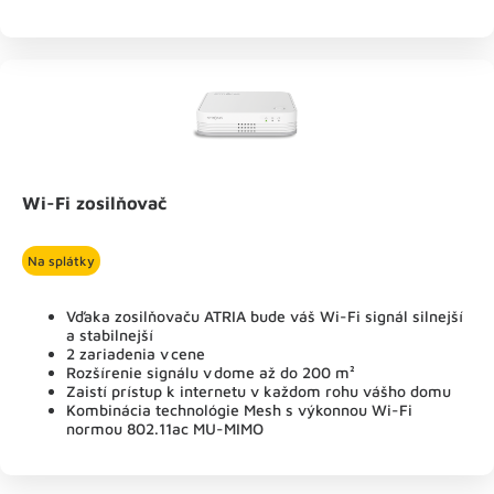
Wi-Fi zosilňovač
Na splátky
Vďaka zosilňovaču ATRIA bude váš Wi-Fi signál silnejší
a stabilnejší
2 zariadenia v cene
Rozšírenie signálu v dome až do 200 m²
Zaistí prístup k internetu v každom rohu vášho domu
Kombinácia technológie Mesh s výkonnou Wi-Fi
normou 802.11ac MU-MIMO