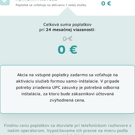
0 €
Poplatok sa vzťahuje na aktiváciu 1 našej služby.
Celková suma poplatkov
pri
24 mesačnej viazanosti
:
0
€
0
€
Akcia na vstupné poplatky zadarmo sa vzťahuje na
aktiváciu služieb formou samo-inštalácie. V prípade
potreby zriadenia UPC zásuvky je potrebná odborná
inštalácia, za ktorú bude zákazníkovi účtovaná
zvýhodnená cena.
Finálnu cenu poplatkov sa dozviete pri telefonickom rozhovore s
našim operátorom. Vypočítavame ich presne na mieru podľa