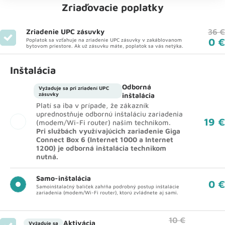
Zriaďovacie poplatky
Zriadenie UPC zásuvky
36 €
0 €
Poplatok sa vzťahuje na zriadenie UPC zásuvky v zakáblovanom
bytovom priestore. Ak už zásuvku máte, poplatok sa vás netýka.
Inštalácia
Odborná
Vyžaduje sa pri zriadení UPC
zásuvky
inštalácia
Platí sa iba v prípade, že zákazník
uprednostňuje odbornú inštaláciu zariadenia
19 €
(modem/Wi-Fi router) našim technikom.
Pri službách využívajúcich zariadenie Giga
Connect Box 6 (Internet 1000 a Internet
1200) je odborná inštalácia technikom
nutná.
Samo-inštalácia
0 €
Samoinštalačný balíček zahŕňa podrobný postup inštalácie
zariadenia (modem/Wi-Fi router), ktorú zvládnete aj sami.
10 €
Aktivácia
Vyžaduje sa