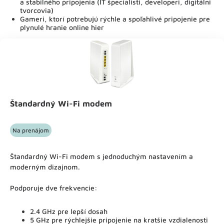
a stabilného pripojenia (IT špecialisti, developeri, digitálni
tvorcovia)
Gameri, ktorí potrebujú rýchle a spoľahlivé pripojenie pre
plynulé hranie online hier
Štandardný Wi-Fi modem
Na prenájom
Štandardný Wi-Fi modem s jednoduchým nastavením a
moderným dizajnom.
Podporuje dve frekvencie:
2.4 GHz pre lepší dosah
5 GHz pre rýchlejšie pripojenie na kratšie vzdialenosti