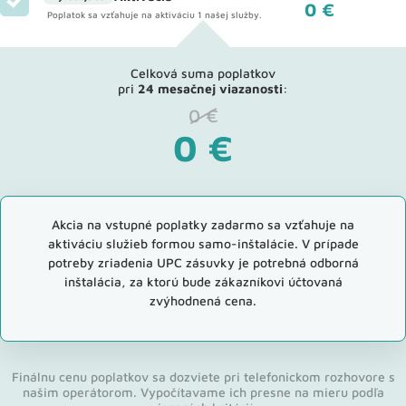
0 €
Poplatok sa vzťahuje na aktiváciu 1 našej služby.
Celková suma poplatkov
pri
24 mesačnej viazanosti
:
0
€
0
€
Akcia na vstupné poplatky zadarmo sa vzťahuje na
aktiváciu služieb formou samo-inštalácie. V prípade
potreby zriadenia UPC zásuvky je potrebná odborná
inštalácia, za ktorú bude zákazníkovi účtovaná
zvýhodnená cena.
Finálnu cenu poplatkov sa dozviete pri telefonickom rozhovore s
našim operátorom. Vypočítavame ich presne na mieru podľa