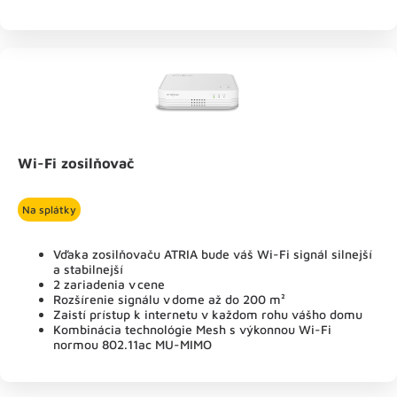
Wi-Fi zosilňovač
Na splátky
Vďaka zosilňovaču ATRIA bude váš Wi-Fi signál silnejší
a stabilnejší
2 zariadenia v cene
Rozšírenie signálu v dome až do 200 m²
Zaistí prístup k internetu v každom rohu vášho domu
Kombinácia technológie Mesh s výkonnou Wi-Fi
normou 802.11ac MU-MIMO