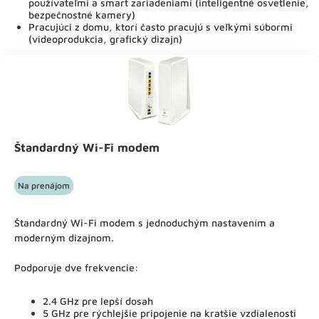
používateľmi a smart zariadeniami (inteligentné osvetlenie,
bezpečnostné kamery)
Pracujúci z domu, ktorí často pracujú s veľkými súbormi
(videoprodukcia, grafický dizajn)
Štandardný Wi-Fi modem
Na prenájom
Štandardný Wi-Fi modem s jednoduchým nastavením a
moderným dizajnom.
Podporuje dve frekvencie:
2.4 GHz pre lepší dosah
5 GHz pre rýchlejšie pripojenie na kratšie vzdialenosti