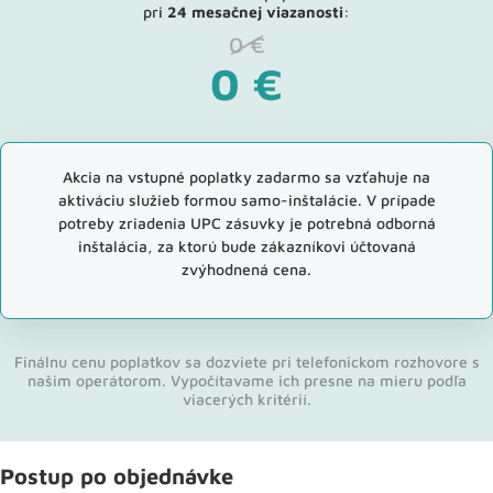
pri
24 mesačnej viazanosti
:
0
€
0
€
Akcia na vstupné poplatky zadarmo sa vzťahuje na
aktiváciu služieb formou samo-inštalácie. V prípade
potreby zriadenia UPC zásuvky je potrebná odborná
inštalácia, za ktorú bude zákazníkovi účtovaná
zvýhodnená cena.
Finálnu cenu poplatkov sa dozviete pri telefonickom rozhovore s
našim operátorom. Vypočítavame ich presne na mieru podľa
viacerých kritérií.
Postup po objednávke