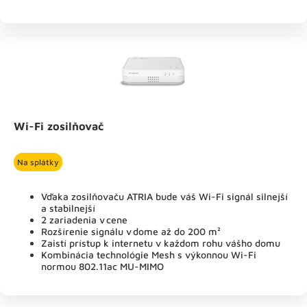
Wi-Fi zosilňovač
Na splátky
Vďaka zosilňovaču ATRIA bude váš Wi-Fi signál silnejší
a stabilnejší
2 zariadenia v cene
Rozšírenie signálu v dome až do 200 m²
Zaistí prístup k internetu v každom rohu vášho domu
Kombinácia technológie Mesh s výkonnou Wi-Fi
normou 802.11ac MU-MIMO