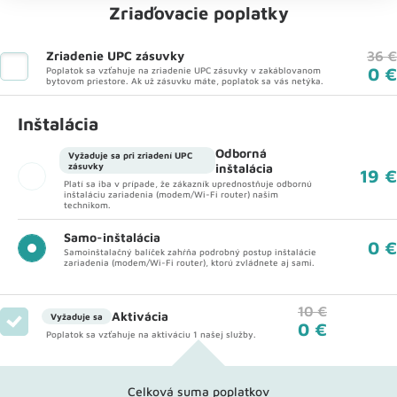
Zriaďovacie poplatky
Zriadenie UPC zásuvky
36 €
0 €
Poplatok sa vzťahuje na zriadenie UPC zásuvky v zakáblovanom
bytovom priestore. Ak už zásuvku máte, poplatok sa vás netýka.
Inštalácia
Odborná
Vyžaduje sa pri zriadení UPC
zásuvky
inštalácia
19 €
Platí sa iba v prípade, že zákazník uprednostňuje odbornú
inštaláciu zariadenia (modem/Wi-Fi router) našim
technikom.
Samo-inštalácia
0 €
Samoinštalačný balíček zahŕňa podrobný postup inštalácie
zariadenia (modem/Wi-Fi router), ktorú zvládnete aj sami.
10 €
Aktivácia
Vyžaduje sa
0 €
Poplatok sa vzťahuje na aktiváciu 1 našej služby.
Celková suma poplatkov