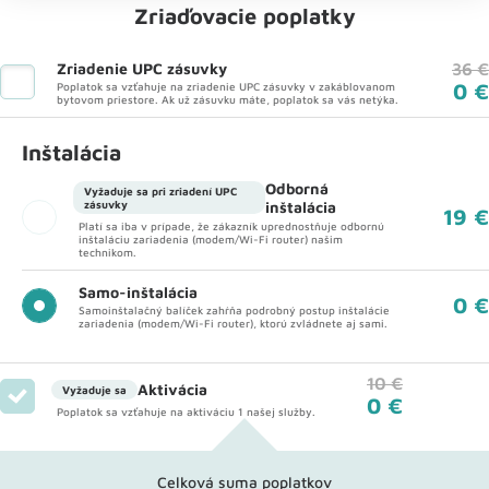
Zriaďovacie poplatky
Zriadenie UPC zásuvky
36 €
0 €
Poplatok sa vzťahuje na zriadenie UPC zásuvky v zakáblovanom
bytovom priestore. Ak už zásuvku máte, poplatok sa vás netýka.
Inštalácia
Odborná
Vyžaduje sa pri zriadení UPC
zásuvky
inštalácia
19 €
Platí sa iba v prípade, že zákazník uprednostňuje odbornú
inštaláciu zariadenia (modem/Wi-Fi router) našim
technikom.
Samo-inštalácia
0 €
Samoinštalačný balíček zahŕňa podrobný postup inštalácie
zariadenia (modem/Wi-Fi router), ktorú zvládnete aj sami.
10 €
Aktivácia
Vyžaduje sa
0 €
Poplatok sa vzťahuje na aktiváciu 1 našej služby.
Celková suma poplatkov