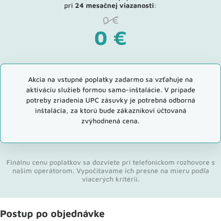
pri
24 mesačnej viazanosti
:
0
€
0
€
Akcia na vstupné poplatky zadarmo sa vzťahuje na
aktiváciu služieb formou samo-inštalácie. V prípade
potreby zriadenia UPC zásuvky je potrebná odborná
inštalácia, za ktorú bude zákazníkovi účtovaná
zvýhodnená cena.
Finálnu cenu poplatkov sa dozviete pri telefonickom rozhovore s
našim operátorom. Vypočítavame ich presne na mieru podľa
viacerých kritérií.
Postup po objednávke