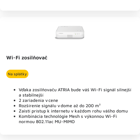
Wi-Fi zosilňovač
Na splátky
Vďaka zosilňovaču ATRIA bude váš Wi-Fi signál silnejší
a stabilnejší
2 zariadenia v cene
Rozšírenie signálu v dome až do 200 m²
Zaistí prístup k internetu v každom rohu vášho domu
Kombinácia technológie Mesh s výkonnou Wi-Fi
normou 802.11ac MU-MIMO