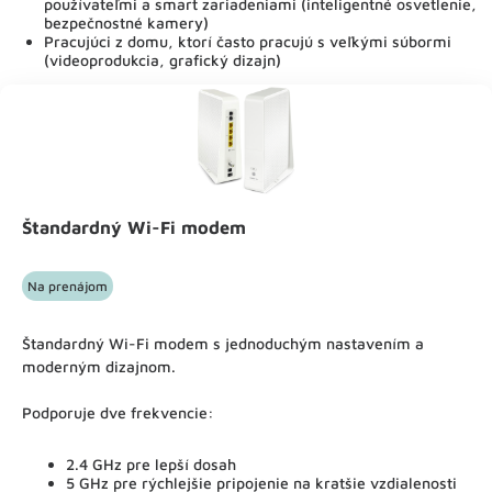
používateľmi a smart zariadeniami (inteligentné osvetlenie,
bezpečnostné kamery)
Pracujúci z domu, ktorí často pracujú s veľkými súbormi
(videoprodukcia, grafický dizajn)
Štandardný Wi-Fi modem
Na prenájom
Štandardný Wi-Fi modem s jednoduchým nastavením a
moderným dizajnom.
Podporuje dve frekvencie:
2.4 GHz pre lepší dosah
5 GHz pre rýchlejšie pripojenie na kratšie vzdialenosti