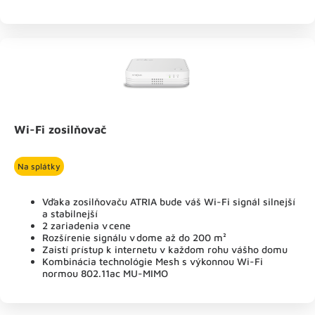
Wi-Fi zosilňovač
Na splátky
Vďaka zosilňovaču ATRIA bude váš Wi-Fi signál silnejší
a stabilnejší
2 zariadenia v cene
Rozšírenie signálu v dome až do 200 m²
Zaistí prístup k internetu v každom rohu vášho domu
Kombinácia technológie Mesh s výkonnou Wi-Fi
normou 802.11ac MU-MIMO