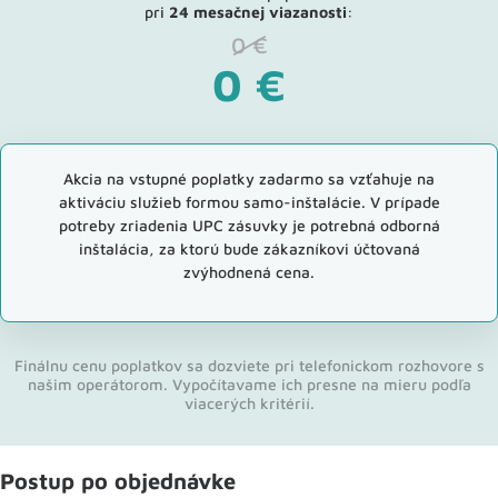
pri
24 mesačnej viazanosti
:
0
€
0
€
Akcia na vstupné poplatky zadarmo sa vzťahuje na
aktiváciu služieb formou samo-inštalácie. V prípade
potreby zriadenia UPC zásuvky je potrebná odborná
inštalácia, za ktorú bude zákazníkovi účtovaná
zvýhodnená cena.
Finálnu cenu poplatkov sa dozviete pri telefonickom rozhovore s
našim operátorom. Vypočítavame ich presne na mieru podľa
viacerých kritérií.
Postup po objednávke