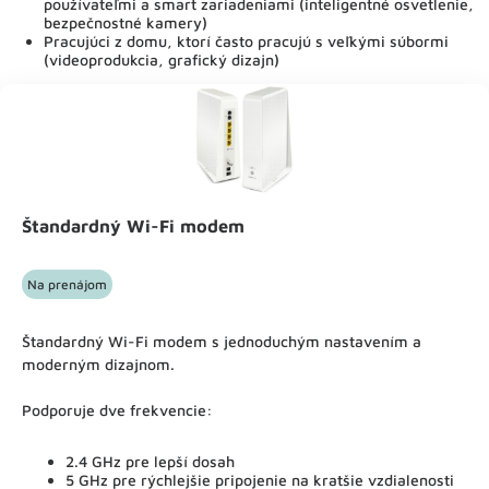
používateľmi a smart zariadeniami (inteligentné osvetlenie,
bezpečnostné kamery)
Pracujúci z domu, ktorí často pracujú s veľkými súbormi
(videoprodukcia, grafický dizajn)
Štandardný Wi-Fi modem
Na prenájom
Štandardný Wi-Fi modem s jednoduchým nastavením a
moderným dizajnom.
Podporuje dve frekvencie:
2.4 GHz pre lepší dosah
5 GHz pre rýchlejšie pripojenie na kratšie vzdialenosti