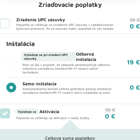
Zriaďovacie poplatky
Zriadenie UPC zásuvky
36 €
0 €
Poplatok sa vzťahuje na zriadenie UPC zásuvky v zakáblovanom
bytovom priestore. Ak už zásuvku máte, poplatok sa vás netýka.
Inštalácia
Odborná
Vyžaduje sa pri zriadení UPC
zásuvky
inštalácia
19 €
Platí sa iba v prípade, že zákazník uprednostňuje odbornú
inštaláciu zariadenia (modem/Wi-Fi router) našim
technikom.
Samo-inštalácia
0 €
Samoinštalačný balíček zahŕňa podrobný postup inštalácie
zariadenia (modem/Wi-Fi router), ktorú zvládnete aj sami.
10 €
Aktivácia
Vyžaduje sa
0 €
Poplatok sa vzťahuje na aktiváciu 1 našej služby.
Celková suma poplatkov