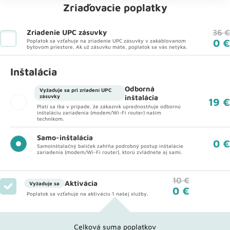
Zriaďovacie poplatky
Zriadenie UPC zásuvky
36 €
0 €
Poplatok sa vzťahuje na zriadenie UPC zásuvky v zakáblovanom
bytovom priestore. Ak už zásuvku máte, poplatok sa vás netýka.
Inštalácia
Odborná
Vyžaduje sa pri zriadení UPC
zásuvky
inštalácia
19 €
Platí sa iba v prípade, že zákazník uprednostňuje odbornú
inštaláciu zariadenia (modem/Wi-Fi router) našim
technikom.
Samo-inštalácia
0 €
Samoinštalačný balíček zahŕňa podrobný postup inštalácie
zariadenia (modem/Wi-Fi router), ktorú zvládnete aj sami.
10 €
Aktivácia
Vyžaduje sa
0 €
Poplatok sa vzťahuje na aktiváciu 1 našej služby.
Celková suma poplatkov