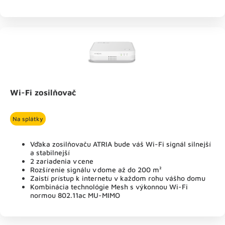
Wi-Fi zosilňovač
Na splátky
Vďaka zosilňovaču ATRIA bude váš Wi-Fi signál silnejší
a stabilnejší
2 zariadenia v cene
Rozšírenie signálu v dome až do 200 m²
Zaistí prístup k internetu v každom rohu vášho domu
Kombinácia technológie Mesh s výkonnou Wi-Fi
normou 802.11ac MU-MIMO