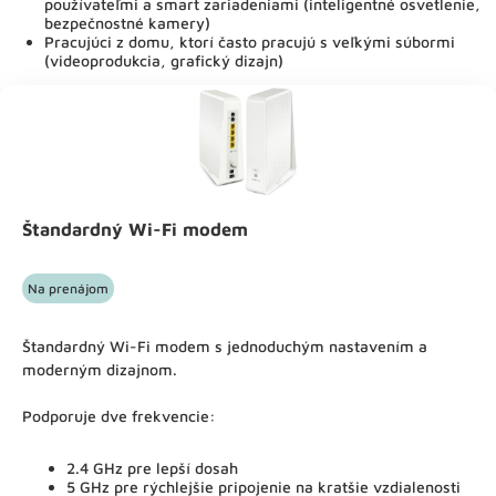
používateľmi a smart zariadeniami (inteligentné osvetlenie,
bezpečnostné kamery)
Pracujúci z domu, ktorí často pracujú s veľkými súbormi
(videoprodukcia, grafický dizajn)
Štandardný Wi-Fi modem
Na prenájom
Štandardný Wi-Fi modem s jednoduchým nastavením a
moderným dizajnom.
Podporuje dve frekvencie:
2.4 GHz pre lepší dosah
5 GHz pre rýchlejšie pripojenie na kratšie vzdialenosti