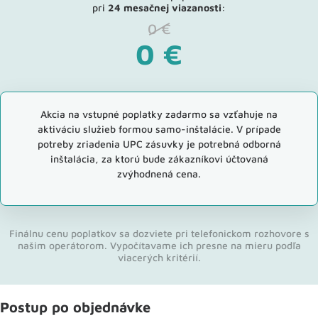
pri
24 mesačnej viazanosti
:
0
€
0
€
Akcia na vstupné poplatky zadarmo sa vzťahuje na
aktiváciu služieb formou samo-inštalácie. V prípade
potreby zriadenia UPC zásuvky je potrebná odborná
inštalácia, za ktorú bude zákazníkovi účtovaná
zvýhodnená cena.
Finálnu cenu poplatkov sa dozviete pri telefonickom rozhovore s
našim operátorom. Vypočítavame ich presne na mieru podľa
viacerých kritérií.
Postup po objednávke