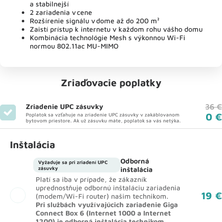
a stabilnejší
2 zariadenia v cene
Rozšírenie signálu v dome až do 200 m²
Zaistí prístup k internetu v každom rohu vášho domu
Kombinácia technológie Mesh s výkonnou Wi-Fi
normou 802.11ac MU-MIMO
Zriaďovacie poplatky
Zriadenie UPC zásuvky
36 €
0 €
Poplatok sa vzťahuje na zriadenie UPC zásuvky v zakáblovanom
bytovom priestore. Ak už zásuvku máte, poplatok sa vás netýka.
Inštalácia
Odborná
Vyžaduje sa pri zriadení UPC
zásuvky
inštalácia
Platí sa iba v prípade, že zákazník
uprednostňuje odbornú inštaláciu zariadenia
19 €
(modem/Wi-Fi router) našim technikom.
Pri službách využívajúcich zariadenie Giga
Connect Box 6 (Internet 1000 a Internet
1200) je odborná inštalácia technikom