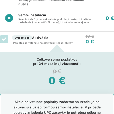
nutná.
Samo-inštalácia
0 €
Samoinštalačný balíček zahŕňa podrobný postup inštalácie
zariadenia (modem/Wi-Fi router), ktorú zvládnete aj sami.
10 €
Aktivácia
Vyžaduje sa
0 €
Poplatok sa vzťahuje na aktiváciu 1 našej služby.
Celková suma poplatkov
pri
24 mesačnej viazanosti
:
0
€
0
€
Akcia na vstupné poplatky zadarmo sa vzťahuje na
aktiváciu služieb formou samo-inštalácie. V prípade
potreby zriadenia UPC zásuvky je potrebná odborná