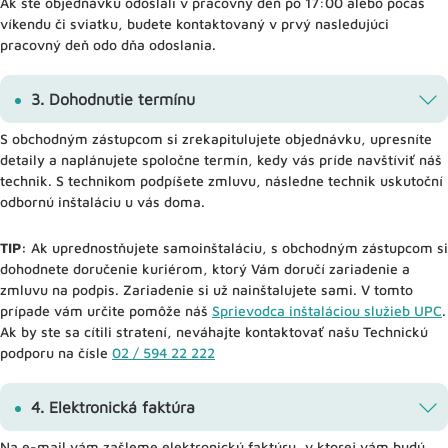
Ak ste objednávku odoslali v pracovný deň po 17:00 alebo počas
víkendu či sviatku, budete kontaktovaný v prvý nasledujúci
pracovný deň odo dňa odoslania.
3. Dohodnutie termínu
S obchodným zástupcom si zrekapitulujete objednávku, upresníte
detaily a naplánujete spoločne termín, kedy vás príde navštíviť náš
technik. S technikom podpíšete zmluvu, následne technik uskutoční
odbornú inštaláciu u vás doma.
TIP:
Ak uprednostňujete samoinštaláciu, s obchodným zástupcom si
dohodnete doručenie kuriérom, ktorý Vám doručí zariadenie a
zmluvu na podpis. Zariadenie si už nainštalujete sami. V tomto
prípade vám určite pomôže náš
Sprievodca inštaláciou služieb UPC
.
Ak by ste sa cítili stratení, neváhajte kontaktovať našu Technickú
podporu na čísle
02 / 594 22 222
4. Elektronická faktúra
Na e-mail vám zašleme elektronickú faktúru, v ktorej vám budú