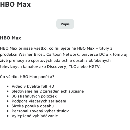
HBO Max
Popis
HBO Max
HBO Max prináša všetko, čo milujete na HBO Max – tituly z
produkcií Warner Bros., Cartoon Network, univerza DC a k tomu aj
živé prenosy zo športových udalostí a obsah z obľúbených
televíznych kanálov ako Discovery, TLC alebo HGTV.
Čo všetko HBO Max ponúka?
Video v kvalite full HD
Sledovanie na 2 zariadeniach súčasne
30 stiahnutých položiek
Podpora viacerých zariadení
Široká ponuka obsahu
Personalizovaný výber titulov
Vylepšené vyhľadávanie