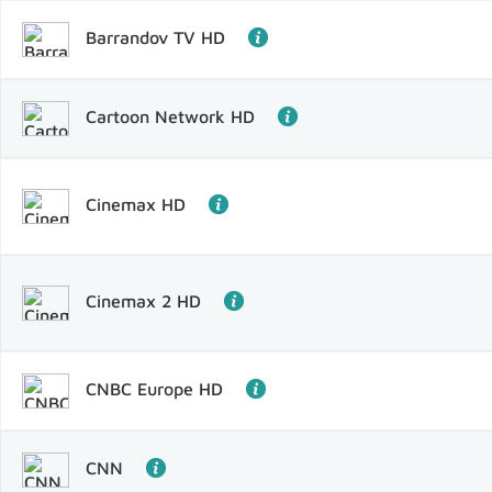
Barrandov TV HD
Cartoon Network HD
Cinemax HD
Cinemax 2 HD
CNBC Europe HD
CNN