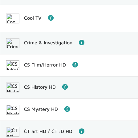
Cool TV
Crime & Investigation
CS Film/Horror HD
CS History HD
CS Mystery HD
ČT art HD / ČT :D HD