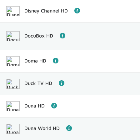
Disney Channel HD
DocuBox HD
Doma HD
Duck TV HD
Duna HD
Duna World HD