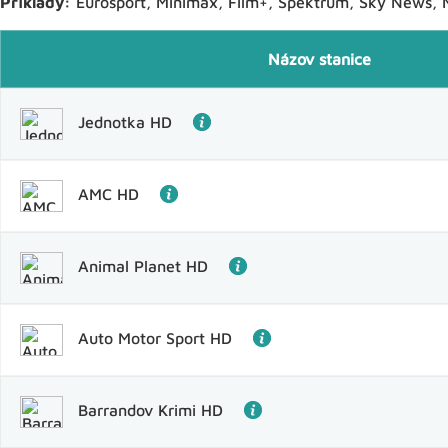
Príklady:
Eurosport, Minimax, Film+, Spektrum, Sky News, M
Názov stanice
Jednotka HD
AMC HD
Animal Planet HD
Auto Motor Sport HD
Barrandov Krimi HD