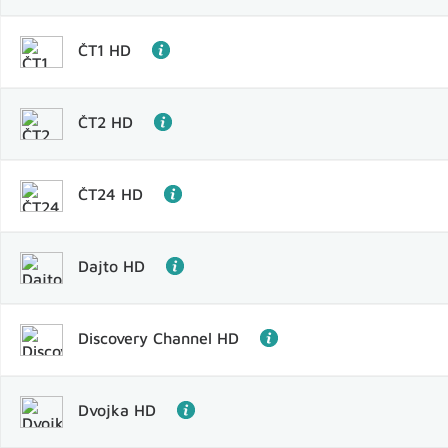
ČT1 HD
ČT2 HD
ČT24 HD
Dajto HD
Discovery Channel HD
Dvojka HD