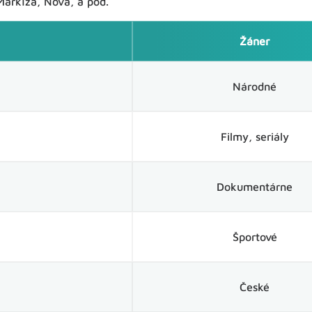
arkíza, Nova, a pod.
Žáner
Národné
Filmy, seriály
Dokumentárne
Športové
České