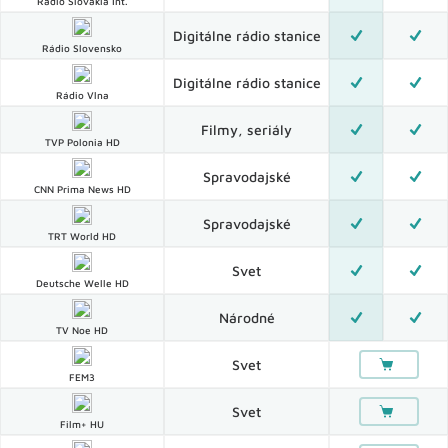
Radio Slovakia Int.
Digitálne rádio stanice
Rádio Slovensko
Digitálne rádio stanice
Rádio Vlna
Filmy, seriály
TVP Polonia HD
Spravodajské
CNN Prima News HD
Spravodajské
TRT World HD
Svet
Deutsche Welle HD
Národné
TV Noe HD
Svet
FEM3
Svet
Film+ HU