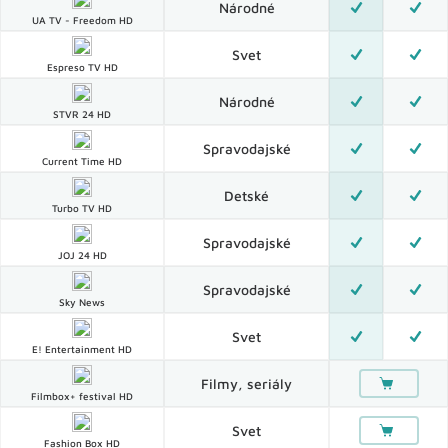
Národné
UA TV - Freedom HD
Svet
Espreso TV HD
Národné
STVR 24 HD
Spravodajské
Current Time HD
Detské
Turbo TV HD
Spravodajské
JOJ 24 HD
Spravodajské
Sky News
Svet
E! Entertainment HD
Filmy, seriály
Filmbox+ festival HD
Svet
Fashion Box HD