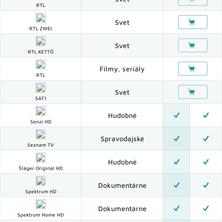
RTL
Svet
RTL ZWEI
Svet
RTL KETTŐ
Filmy, seriály
RTL
Svet
SAT1
Hudobné
Senzi HD
Spravodajské
Seznam TV
Hudobné
Šláger Originál HD
Dokumentárne
Spektrum HD
Dokumentárne
Spektrum Home HD