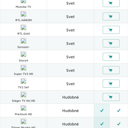
Svet
Muzsika TV
Svet
RTL HÁROM
Svet
RTL Gold
Svet
Sorozat+
Svet
Story4
Svet
Super TV2 HD
Svet
TV2 Séf
Hudobné
Sláger TV HU HD
Hudobné
Premium HD
Hudobné
Šláger Muzika HD