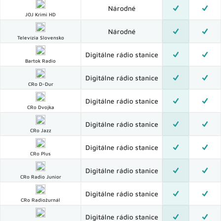
Národné
JOJ Krimi HD
Národné
Televízia Slovensko
Digitálne rádio stanice
Bartok Radio
Digitálne rádio stanice
CRo D-Dur
Digitálne rádio stanice
CRo Dvojka
Digitálne rádio stanice
CRo Jazz
Digitálne rádio stanice
CRo Plus
Digitálne rádio stanice
CRo Radio Junior
Digitálne rádio stanice
CRo Radiožurnál
Digitálne rádio stanice