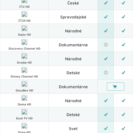
České
ČT2 HD
Spravodajské
ČT24 HD
Národné
Dajto HD
Dokumentárne
Discovery Channel HD
Národné
Dvojka HD
Detské
Disney Channel HD
Dokumentárne
DocuBox HD
Národné
Doma HD
Detské
Duck TV HD
Svet
Duna HD