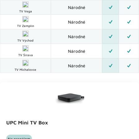
Národné
TV Vega
Národné
TV Zemplín
Národné
TV Východ
Národné
TV Šírava
Národné
TV Michalovce
UPC Mini TV Box
Na prenájom