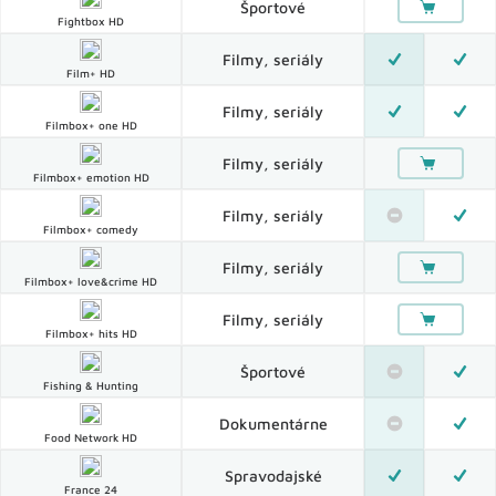
Športové
Fightbox HD
Filmy, seriály
Film+ HD
Filmy, seriály
Filmbox+ one HD
Filmy, seriály
Filmbox+ emotion HD
Filmy, seriály
Filmbox+ comedy
Filmy, seriály
Filmbox+ love&crime HD
Filmy, seriály
Filmbox+ hits HD
Športové
Fishing & Hunting
Dokumentárne
Food Network HD
Spravodajské
France 24