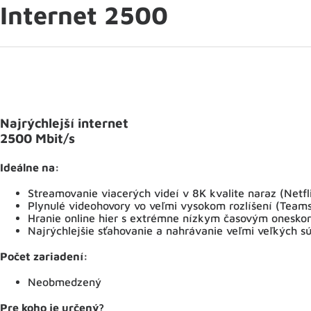
Internet 2500
Najrýchlejší internet
2500 Mbit/s
Ideálne na:
Streamovanie viacerých videí v 8K kvalite naraz (Netf
Plynulé videohovory vo veľmi vysokom rozlíšení (Team
Hranie online hier s extrémne nízkym časovým onesko
Najrýchlejšie sťahovanie a nahrávanie veľmi veľkých s
Počet zariadení:
Neobmedzený
Pre koho je určený?