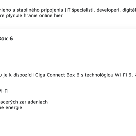
ho a stabilného pripojenia (IT špecialisti, developeri, digitál
re plynulé hranie online hier
Box 6
tu je k dispozícii Giga Connect Box 6 s technológiou Wi-Fi 6, 
i-Fi
iacerých zariadeniach
ie energie