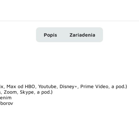
Popis
Zariadenia
lix, Max od HBO, Youtube, Disney+, Prime Video, a pod.)
s, Zoom, Skype, a pod.)
rením
úborov