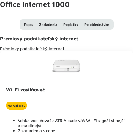
Office Internet 1000
Popis
Zariadenia
Poplatky
Po objednávke
Prémiový podnikateľský internet
Prémiový podnikateľský internet
Wi-Fi zosilňovač
Na splátky
Vďaka zosilňovaču ATRIA bude váš Wi-Fi signál silnejší
a stabilnejší
2 zariadenia v cene