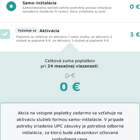
Samo-inštalácia
0 €
Samoinštalačný balíček zahŕňa podrobný postup inštalácie
zariadenia (mode/wi-fi router), ktorú zvládnete aj sami.
Aktivácia
Vyžaduje sa
3 €
Poplatok sa vzťahuje na aktiváciu 1 našej služby, za aktiváciu 2
služieb je poplatok 6 €, za aktiváciu 3 služieb je poplatok 9 €.
Celková suma poplatkov
pri
24 mesačnej viazanosti
:
0
€
0
€
Akcia na vstupné poplatky zadarmo sa vzťahuje na
aktiváciu služieb formou samo-inštalácie. V prípade
potreby zriadenia UPC zásuvky je potrebná odborná
inštalácia, za ktorú bude zákazníkovi účtovaná
zvýhodnená cena.