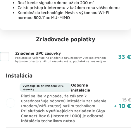
Rozšírenie signálu v dome až do 200 m²
Zaistí prístup k internetu v každom rohu vášho domu
Kombinácia technológie Mesh s výkonnou Wi-Fi
normou 802.11ac MU-MIMO
Zriaďovacie poplatky
Zriadenie UPC zásuvky
33 €
Poplatok sa vzťahuje na zriadenie UPC zásuvky v zakáblovanom
bytovom priestore. Ak už zásuvku máte, poplatok sa vás netýka.
Inštalácia
Odborná
Vyžaduje sa pri zriadení UPC
zásuvky
inštalácia
Platí sa iba v prípade, že zákazník
15 €
uprednostňuje odbornú inštaláciu zariadenia
+ 10 €
(modem/wifi-router) našim technikom.
Pri službách využívajúcich zariadenie Giga
Connect Box 6 (Internet 1000) je odborná
inštalácia technikom nutná.