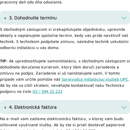
pracovný deň odo dňa odoslania.
3. Dohodnutie termínu
S obchodným zástupcom si zrekapitulujete objednávku, upresníte
detaily a naplánujete spoločne termín, kedy vás príde navštíviť náš
technik. S technikom podpíšete zmluvu, následne technik uskutoční
odbornú inštaláciu u vás doma.
TIP:
Ak uprednostňujete samoinštaláciu, s obchodným zástupcom si
dohodnete doručenie kuriérom, ktorý Vám doručí zariadenie a
zmluvu na podpis. Zariadenie si už nainštalujete sami. V tomto
prípade vám určite pomôže náš
Sprievodca inštaláciou služieb UPC
.
Ak by ste sa cítili stratení, neváhajte kontaktovať našu Technickú
podporu na čísle
02 / 594 22 222
4. Elektronická faktúra
Na e-mail vám zašleme elektronickú faktúru, v ktorej vám budú
účtované využívané služby. Ak by ste si priali dostávať papierové