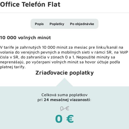
Office Telefón Flat
Popis
Poplatky
Po objednávke
10 000 voľných minút
V tarife je zahrnutých 10 000 minút za mesiac pre linku/kanál na
volania do verejných pevných a mobilných sietí v rámci SR, na VoIP
čísla v SR, do zahraničia v zónach 0 a 1. Nepoužité minúty sa
neprenášajú, po vyčerpaní voľných minút sa hovor účtuje podľa
platnej tarify.
Zriaďovacie poplatky
Celková suma poplatkov
pri
24 mesačnej viazanosti
:
0
€
0
€