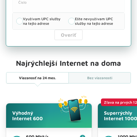
Čislo
Internet
Televízia
Internet + TV
až do Mbit/s
Využívam UPC služby
Ešte nevyužívam UPC
na tejto adrese
služby na tejto adrese
Overiť
Najrýchlejší Internet na doma
Viazanosť na
24 mes.
Bez viazanosti
Zľava na prvých 1
Výhodný
Superrýchly
Internet 600
Internet 100
600 Mbit/s
1000 Mbi