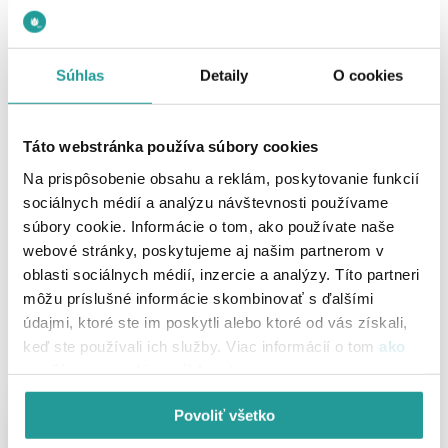
Čo dostanete k UPC Internetu navyše?
Súhlas
Detaily
O cookies
Výhodná inštalácia
Viac info
a aktivácia služieb
Táto webstránka používa súbory cookies
Bezpečnostný balík ESET
Viac info
Na prispôsobenie obsahu a reklám, poskytovanie funkcií
na 3 mesiace zadarmo
sociálnych médií a analýzu návštevnosti používame
Streamujte až 2x výhodnejšie
súbory cookie. Informácie o tom, ako používate naše
Viac info
s Disney+ a HBO Max
webové stránky, poskytujeme aj našim partnerom v
oblasti sociálnych médií, inzercie a analýzy. Títo partneri
môžu príslušné informácie skombinovať s ďalšími
údajmi, ktoré ste im poskytli alebo ktoré od vás získali,
keď ste používali ich služby. Viac informácií o tom
ako
Potrebujete poradiť?
používame cookies nájdete tu
.
Zanechajte nám váš kontakt,
radi vám poradíme.
Povoliť všetko