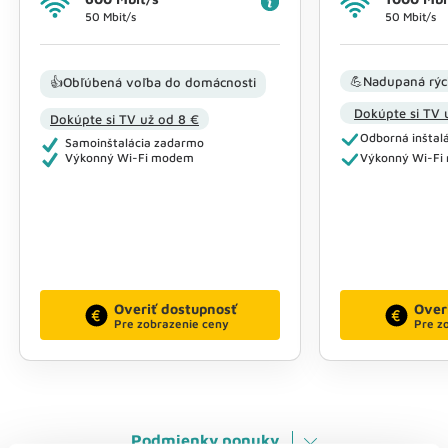
50 Mbit/s
50 Mbit/s
💪Nadupaná rýc
👍Obľúbená voľba do domácnosti
Dokúpte si TV 
Dokúpte si TV už od 8 €
Odborná inštalá
Samoinštalácia zadarmo
Výkonný Wi-Fi modem
Výkonný Wi-F
Overiť dostupnosť
Over
Pre zobrazenie ceny
Pre z
Podmienky ponuky