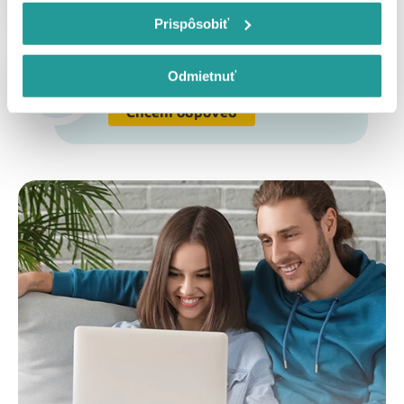
Kontaktujte ma
Prispôsobiť
Pozrite si naše najčastejšie
otázky a odpovede.
Odmietnuť
Chcem odpoveď