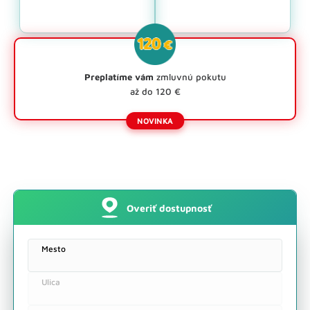
Preplatíme vám
zmluvnú pokutu
až do 120 €
Overiť dostupnosť
Dostupné služby na adrese:
Mesto
Overiť inú adresu
Ulica