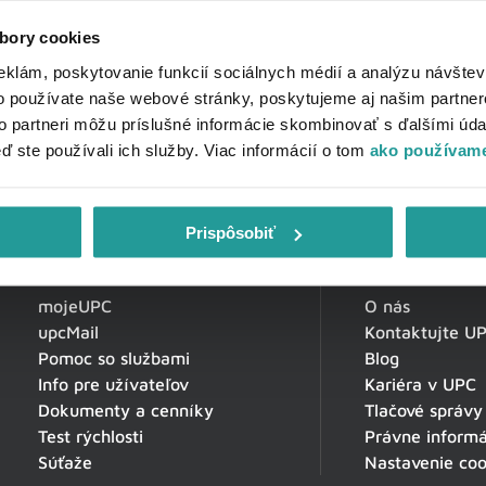
bory cookies
eklám, poskytovanie funkcií sociálnych médií a analýzu návšte
o používate naše webové stránky, poskytujeme aj našim partner
to partneri môžu príslušné informácie skombinovať s ďalšími údaj
eď ste používali ich služby. Viac informácií o tom
ako používame
Prispôsobiť
Zákaznícka zóna
O spoločnosti
mojeUPC
O nás
upcMail
Kontaktujte U
Pomoc so službami
Blog
Info pre užívateľov
Kariéra v UPC
Dokumenty a cenníky
Tlačové správy
Test rýchlosti
Právne informá
Súťaže
Nastavenie coo