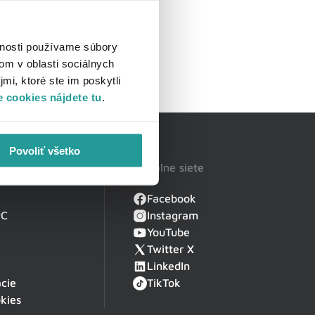
vnosti používame súbory
om v oblasti sociálnych
mi, ktoré ste im poskytli
 cookies nájdete tu
.
Povoliť všetko
Sociálne siete
Facebook
PC
Instagram
YouTube
Twitter X
LinkedIn
cie
TikTok
kies