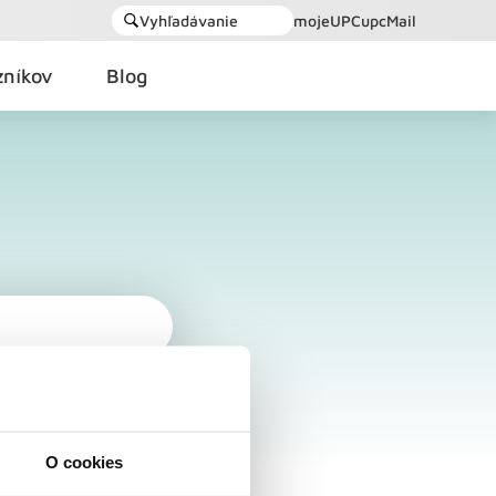
Vyhľadávanie
mojeUPC
upcMail
zníkov
Blog
O cookies