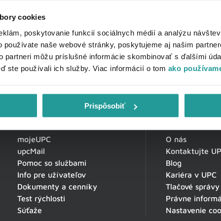
bory cookies
eklám, poskytovanie funkcií sociálnych médií a analýzu návšte
o používate naše webové stránky, poskytujeme aj našim partner
to partneri môžu príslušné informácie skombinovať s ďalšími údaj
eď ste používali ich služby. Viac informácií o tom
ako používame
Prispôsobiť
Zákaznícka zóna
O spoločnosti
mojeUPC
O nás
upcMail
Kontaktujte U
Pomoc so službami
Blog
Info pre užívateľov
Kariéra v UPC
Dokumenty a cenníky
Tlačové správy
Test rýchlosti
Právne informá
Súťaže
Nastavenie coo