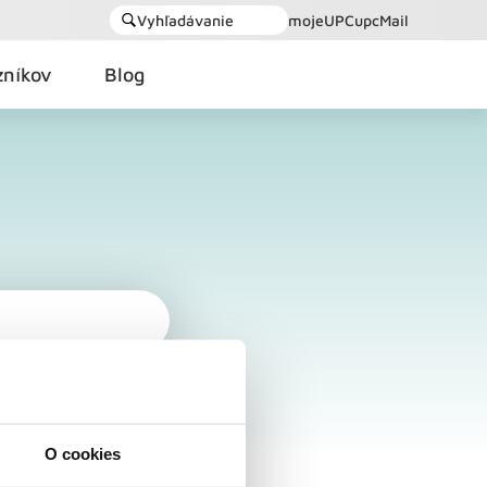
Vyhľadávanie
mojeUPC
upcMail
zníkov
Blog
O cookies