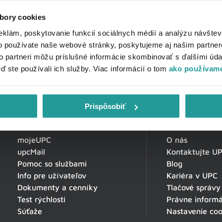
bory cookies
eklám, poskytovanie funkcií sociálnych médií a analýzu návšte
o používate naše webové stránky, poskytujeme aj našim partner
to partneri môžu príslušné informácie skombinovať s ďalšími údaj
eď ste používali ich služby. Viac informácií o tom
ako používame
Prispôsobiť
Zákaznícka zóna
O spoločnosti
mojeUPC
O nás
upcMail
Kontaktujte U
Pomoc so službami
Blog
Info pre užívateľov
Kariéra v UPC
Dokumenty a cenníky
Tlačové správy
Test rýchlosti
Právne informá
Súťaže
Nastavenie coo