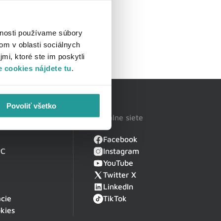
vnosti používame súbory
om v oblasti sociálnych
mi, ktoré ste im poskytli
 cookies nájdete tu
.
Povoliť všetko
Sociálne siete
Facebook
PC
Instagram
YouTube
Twitter X
LinkedIn
cie
TikTok
kies