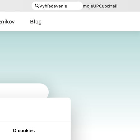
Vyhľadávanie
mojeUPC
upcMail
zníkov
Blog
O cookies