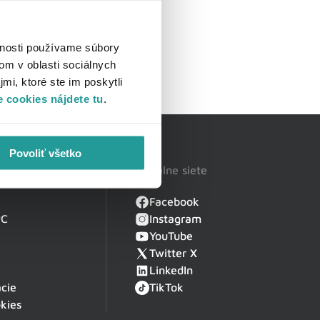
vnosti používame súbory
om v oblasti sociálnych
mi, ktoré ste im poskytli
 cookies nájdete tu
.
Povoliť všetko
Sociálne siete
Facebook
PC
Instagram
YouTube
Twitter X
LinkedIn
cie
TikTok
kies