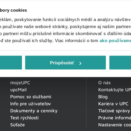
bory cookies
eklám, poskytovanie funkcií sociálnych médií a analýzu návšte
o používate naše webové stránky, poskytujeme aj našim partner
to partneri môžu príslušné informácie skombinovať s ďalšími údaj
eď ste používali ich služby. Viac informácií o tom
ako používame
Prispôsobiť
Zákaznícka zóna
O spoločnosti
mojeUPC
O nás
upcMail
Kontaktujte U
Pomoc so službami
Blog
Info pre užívateľov
Kariéra v UPC
Dokumenty a cenníky
Tlačové správy
Test rýchlosti
Právne informá
Súťaže
Nastavenie coo