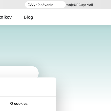
Vyhľadávanie
mojeUPC
upcMail
zníkov
Blog
O cookies