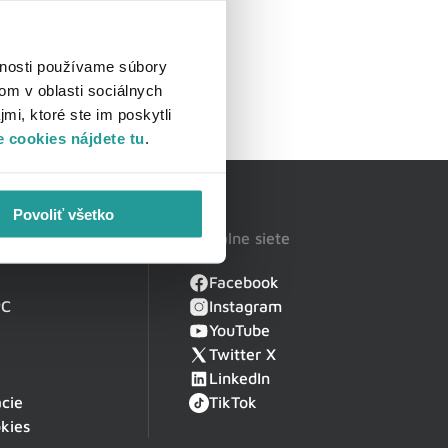
vnosti používame súbory
om v oblasti sociálnych
mi, ktoré ste im poskytli
 cookies nájdete tu
.
Povoliť všetko
Sociálne siete
Facebook
PC
Instagram
YouTube
Twitter X
LinkedIn
cie
TikTok
kies