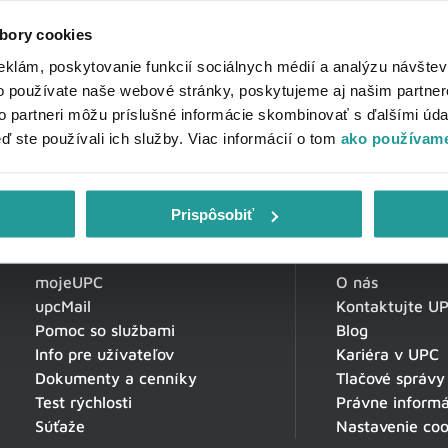
bory cookies
eklám, poskytovanie funkcií sociálnych médií a analýzu návšte
o používate naše webové stránky, poskytujeme aj našim partner
to partneri môžu príslušné informácie skombinovať s ďalšími údaj
eď ste používali ich služby. Viac informácií o tom
ako používame
Prispôsobiť
Zákaznícka zóna
O spoločnosti
mojeUPC
O nás
upcMail
Kontaktujte U
Pomoc so službami
Blog
Info pre užívateľov
Kariéra v UPC
Dokumenty a cenníky
Tlačové správy
Test rýchlosti
Právne informá
Súťaže
Nastavenie coo