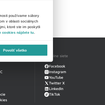
vnosti používame súbory
om v oblasti sociálnych
mi, ktoré ste im poskytli
 cookies nájdete tu
.
Povoliť všetko
Sociálne siete
Facebook
PC
Instagram
YouTube
Twitter X
LinkedIn
cie
TikTok
kies