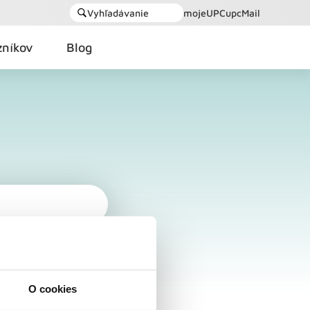
Vyhľadávanie
mojeUPC
upcMail
zníkov
Blog
O cookies