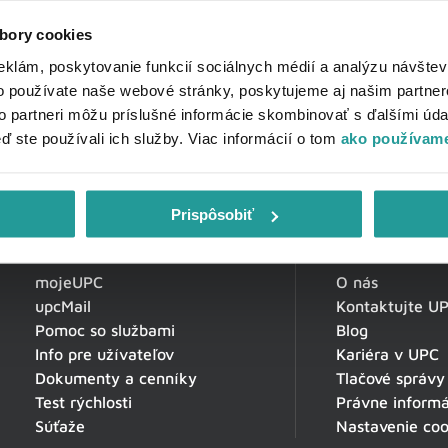
bory cookies
eklám, poskytovanie funkcií sociálnych médií a analýzu návšte
o používate naše webové stránky, poskytujeme aj našim partner
to partneri môžu príslušné informácie skombinovať s ďalšími údaj
eď ste používali ich služby. Viac informácií o tom
ako používame
Prispôsobiť
Zákaznícka zóna
O spoločnosti
mojeUPC
O nás
upcMail
Kontaktujte U
Pomoc so službami
Blog
Info pre užívateľov
Kariéra v UPC
Dokumenty a cenníky
Tlačové správy
Test rýchlosti
Právne informá
Súťaže
Nastavenie coo