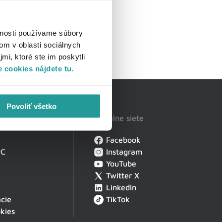
vnosti používame súbory
om v oblasti sociálnych
mi, ktoré ste im poskytli
 cookies nájdete tu
.
Povoliť všetko
Sociálne siete
Facebook
PC
Instagram
YouTube
Twitter X
LinkedIn
cie
TikTok
kies