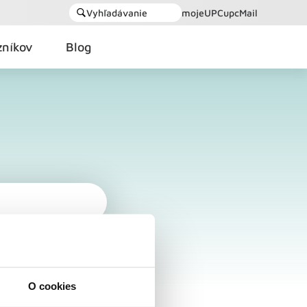
Vyhľadávanie
mojeUPC
upcMail
zníkov
Blog
O cookies