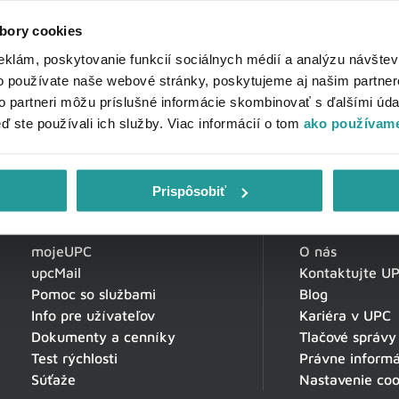
bory cookies
eklám, poskytovanie funkcií sociálnych médií a analýzu návšte
o používate naše webové stránky, poskytujeme aj našim partner
to partneri môžu príslušné informácie skombinovať s ďalšími údaj
eď ste používali ich služby. Viac informácií o tom
ako používame
Prispôsobiť
Zákaznícka zóna
O spoločnosti
mojeUPC
O nás
upcMail
Kontaktujte U
Pomoc so službami
Blog
Info pre užívateľov
Kariéra v UPC
Dokumenty a cenníky
Tlačové správy
Test rýchlosti
Právne informá
Súťaže
Nastavenie coo