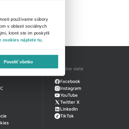
vnosti používame súbory
om v oblasti sociálnych
mi, ktoré ste im poskytli
 cookies nájdete tu
.
Povoliť všetko
Sociálne siete
Facebook
PC
Instagram
YouTube
Twitter X
LinkedIn
cie
TikTok
kies