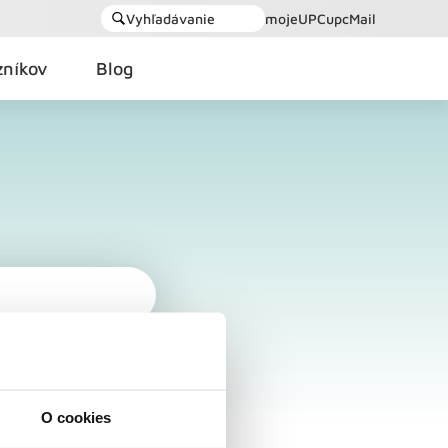
Vyhľadávanie
mojeUPC
upcMail
zníkov
Blog
O cookies