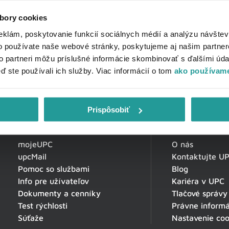
bory cookies
eklám, poskytovanie funkcií sociálnych médií a analýzu návšte
o používate naše webové stránky, poskytujeme aj našim partner
to partneri môžu príslušné informácie skombinovať s ďalšími údaj
eď ste používali ich služby. Viac informácií o tom
ako používame
Prispôsobiť
Zákaznícka zóna
O spoločnosti
mojeUPC
O nás
upcMail
Kontaktujte U
Pomoc so službami
Blog
Info pre užívateľov
Kariéra v UPC
Dokumenty a cenníky
Tlačové správy
Test rýchlosti
Právne informá
Súťaže
Nastavenie coo