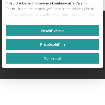
môžu príslušné informácie skombinovať s ďalšími
údajmi, ktoré ste im poskytli alebo ktoré od vás získali,
keď ste používali ich služby. Viac informácií o tom
ako
Služby
Internet
používame cookies nájdete tu
.
Televízia
Zákaznícka zóna
Obľúbené kombinácie služieb
mojeUPC
Povoliť všetko
Extra služby
upcMail
O spoločnosti
Vyjadrenia k sieťam
Pomoc so službami
O nás
Info pre užívateľov
Kontaktujte UPC
Sociálne siete
Prispôsobiť
Dokumenty a cenníky
Blog
Facebook
Test rýchlosti
Kariéra v UPC
Instagram
Odmietnuť
Súťaže
Tlačové správy
YouTube
Copyright © UPC BROADBAND SLOVAKIA, s.r.o. | Ceny služieb
Právne informácie
Twitter X
sú uvedené vrátane DPH podľa účinných právnych predpisov.
Nastavenie cookies
LinkedIn
TikTok