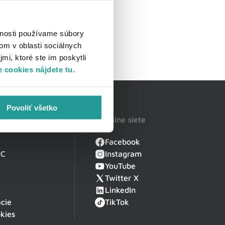
vnosti používame súbory
om v oblasti sociálnych
mi, ktoré ste im poskytli
 cookies nájdete tu
.
Povoliť všetko
Sociálne siete
Facebook
PC
Instagram
YouTube
Twitter X
LinkedIn
cie
TikTok
kies