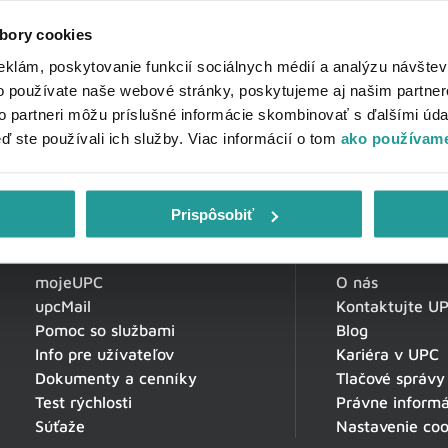
bory cookies
eklám, poskytovanie funkcií sociálnych médií a analýzu návšte
o používate naše webové stránky, poskytujeme aj našim partner
to partneri môžu príslušné informácie skombinovať s ďalšími údaj
eď ste používali ich služby. Viac informácií o tom
ako používame
Prispôsobiť
Zákaznícka zóna
O spoločnosti
mojeUPC
O nás
upcMail
Kontaktujte U
Pomoc so službami
Blog
Info pre užívateľov
Kariéra v UPC
Dokumenty a cenníky
Tlačové správy
Test rýchlosti
Právne informá
Súťaže
Nastavenie coo