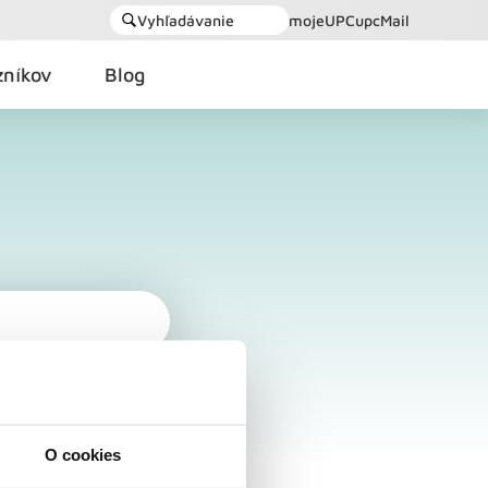
Vyhľadávanie
mojeUPC
upcMail
zníkov
Blog
O cookies