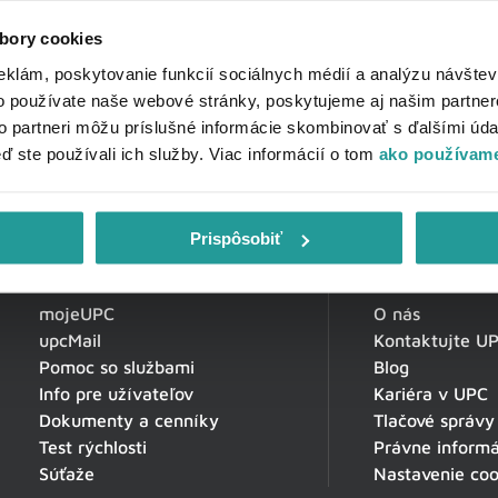
bory cookies
eklám, poskytovanie funkcií sociálnych médií a analýzu návšte
o používate naše webové stránky, poskytujeme aj našim partner
to partneri môžu príslušné informácie skombinovať s ďalšími údaj
eď ste používali ich služby. Viac informácií o tom
ako používame
Prispôsobiť
Zákaznícka zóna
O spoločnosti
mojeUPC
O nás
upcMail
Kontaktujte U
Pomoc so službami
Blog
Info pre užívateľov
Kariéra v UPC
Dokumenty a cenníky
Tlačové správy
Test rýchlosti
Právne informá
Súťaže
Nastavenie coo