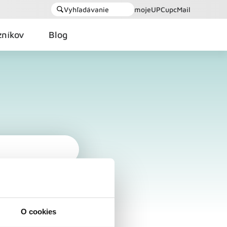
Vyhľadávanie
mojeUPC
upcMail
zníkov
Blog
O cookies