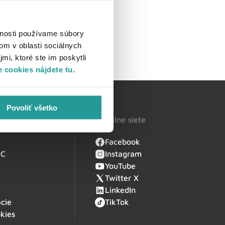
vnosti používame súbory
om v oblasti sociálnych
mi, ktoré ste im poskytli
 cookies nájdete tu
.
Povoliť všetko
Sociálne siete
Facebook
PC
Instagram
YouTube
Twitter X
LinkedIn
cie
TikTok
kies