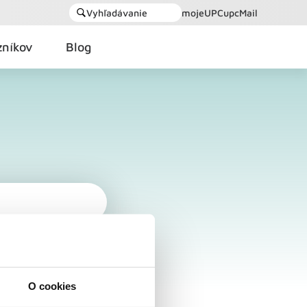
Vyhľadávanie
mojeUPC
upcMail
zníkov
Blog
O cookies