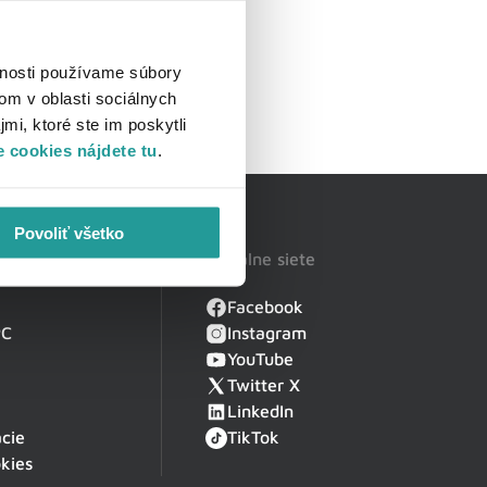
vnosti používame súbory
om v oblasti sociálnych
mi, ktoré ste im poskytli
 cookies nájdete tu
.
Povoliť všetko
Sociálne siete
Facebook
PC
Instagram
YouTube
Twitter X
LinkedIn
cie
TikTok
kies