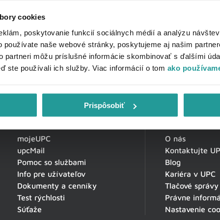
bory cookies
eklám, poskytovanie funkcií sociálnych médií a analýzu návšte
o používate naše webové stránky, poskytujeme aj našim partner
to partneri môžu príslušné informácie skombinovať s ďalšími údaj
eď ste používali ich služby. Viac informácií o tom
ako používame
Prispôsobiť
Zákaznícka zóna
O spoločnosti
mojeUPC
O nás
upcMail
Kontaktujte U
Pomoc so službami
Blog
Info pre užívateľov
Kariéra v UPC
Dokumenty a cenníky
Tlačové správy
Test rýchlosti
Právne informá
Súťaže
Nastavenie coo