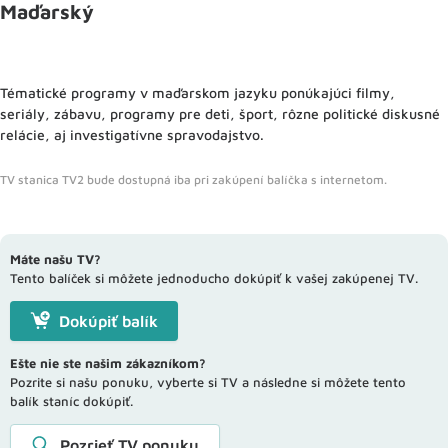
Maďarský
Tématické programy v maďarskom jazyku ponúkajúci filmy,
seriály, zábavu, programy pre deti, šport, rôzne politické diskusné
relácie, aj investigatívne spravodajstvo.
TV stanica TV2 bude dostupná iba pri zakúpení balíčka s internetom.
Máte našu TV?
Tento balíček si môžete jednoducho dokúpiť k vašej zakúpenej TV.
Dokúpiť balík
Ešte nie ste našim zákazníkom?
Pozrite si našu ponuku, vyberte si TV a následne si môžete tento
balík staníc dokúpiť.
Pozrieť TV ponuku