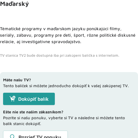
Maďarský
Tématické programy v maďarskom jazyku ponúkajúci filmy,
seriály, zábavu, programy pre deti, šport, rôzne politické diskusné
relácie, aj investigatívne spravodajstvo.
TV stanica TV2 bude dostupná iba pri zakúpení balíčka s internetom.
Máte našu TV?
Tento balíček si môžete jednoducho dokúpiť k vašej zakúpenej TV.
Dokúpiť balík
Ešte nie ste našim zákazníkom?
Pozrite si našu ponuku, vyberte si TV a následne si môžete tento
balík staníc dokúpiť.
Pozrieť TV ponuku