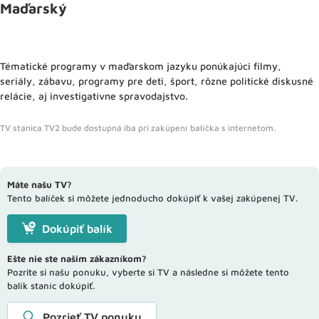
Maďarský
Tématické programy v maďarskom jazyku ponúkajúci filmy,
seriály, zábavu, programy pre deti, šport, rôzne politické diskusné
relácie, aj investigatívne spravodajstvo.
TV stanica TV2 bude dostupná iba pri zakúpení balíčka s internetom.
Máte našu TV?
Tento balíček si môžete jednoducho dokúpiť k vašej zakúpenej TV.
Dokúpiť balík
Ešte nie ste našim zákazníkom?
Pozrite si našu ponuku, vyberte si TV a následne si môžete tento
balík staníc dokúpiť.
Pozrieť TV ponuku