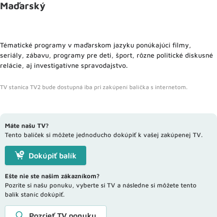
Maďarský
Tématické programy v maďarskom jazyku ponúkajúci filmy,
seriály, zábavu, programy pre deti, šport, rôzne politické diskusné
relácie, aj investigatívne spravodajstvo.
TV stanica TV2 bude dostupná iba pri zakúpení balíčka s internetom.
Máte našu TV?
Tento balíček si môžete jednoducho dokúpiť k vašej zakúpenej TV.
Dokúpiť balík
Ešte nie ste našim zákazníkom?
Pozrite si našu ponuku, vyberte si TV a následne si môžete tento
balík staníc dokúpiť.
Pozrieť TV ponuku