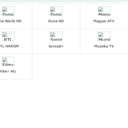
na World HD
Duna HD
Magyar ATV
TL HÁROM
Sorozat+
Muzsika TV
Film+ HU