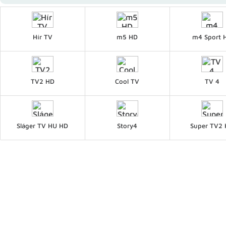
Hír TV
m5 HD
m4 Sport 
TV2 HD
Cool TV
TV 4
Sláger TV HU HD
Story4
Super TV2