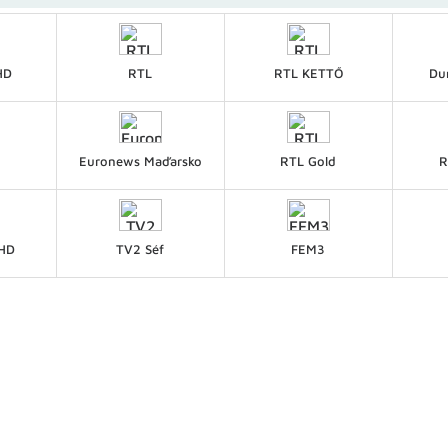
HD
RTL
RTL KETTŐ
Du
Euronews Maďarsko
RTL Gold
R
 HD
TV2 Séf
FEM3