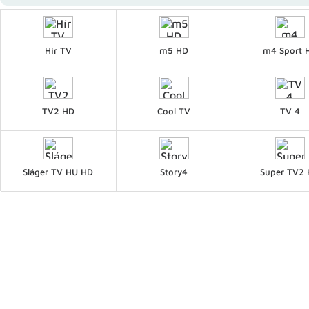
Hír TV
m5 HD
m4 Sport 
TV2 HD
Cool TV
TV 4
Sláger TV HU HD
Story4
Super TV2