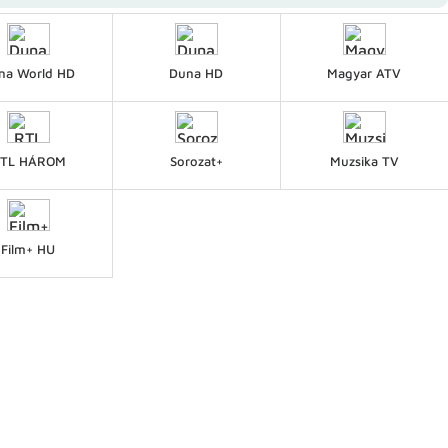
na World HD
Duna HD
Magyar ATV
TL HÁROM
Sorozat+
Muzsika TV
Film+ HU