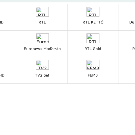
HD
RTL
RTL KETTŐ
Du
Euronews Maďarsko
RTL Gold
R
 HD
TV2 Séf
FEM3