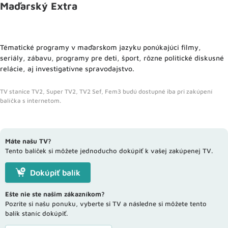
Maďarský Extra
Tématické programy v maďarskom jazyku ponúkajúci filmy,
seriály, zábavu, programy pre deti, šport, rôzne politické diskusné
relácie, aj investigatívne spravodajstvo.
TV stanice TV2, Super TV2, TV2 Sef, Fem3 budú dostupné iba pri zakúpení
balíčka s internetom.
Máte našu TV?
Tento balíček si môžete jednoducho dokúpiť k vašej zakúpenej TV.
Dokúpiť balík
Ešte nie ste našim zákazníkom?
Pozrite si našu ponuku, vyberte si TV a následne si môžete tento
balík staníc dokúpiť.