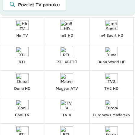
Pozrieť TV ponuku
Hír TV
m5 HD
m4 Sport HD
RTL
RTL KETTŐ
Duna World HD
Duna HD
Magyar ATV
TV2 HD
Cool TV
TV 4
Euronews Maďarsko