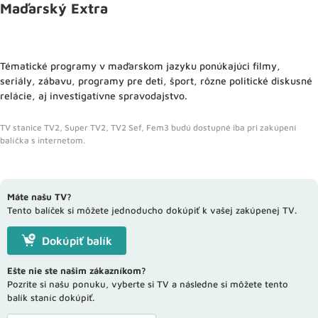
Maďarský Extra
Tématické programy v maďarskom jazyku ponúkajúci filmy,
seriály, zábavu, programy pre deti, šport, rôzne politické diskusné
relácie, aj investigatívne spravodajstvo.
TV stanice TV2, Super TV2, TV2 Sef, Fem3 budú dostupné iba pri zakúpení
balíčka s internetom.
Máte našu TV?
Tento balíček si môžete jednoducho dokúpiť k vašej zakúpenej TV.
Dokúpiť balík
Ešte nie ste našim zákazníkom?
Pozrite si našu ponuku, vyberte si TV a následne si môžete tento
balík staníc dokúpiť.