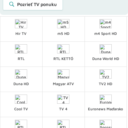
Pozrieť TV ponuku
Hír TV
m5 HD
m4 Sport HD
RTL
RTL KETTŐ
Duna World HD
Duna HD
Magyar ATV
TV2 HD
Cool TV
TV 4
Euronews Maďarsko