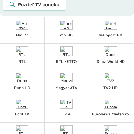
Pozrieť TV ponuku
Hír TV
m5 HD
m4 Sport HD
RTL
RTL KETTŐ
Duna World HD
Duna HD
Magyar ATV
TV2 HD
Cool TV
TV 4
Euronews Maďarsko