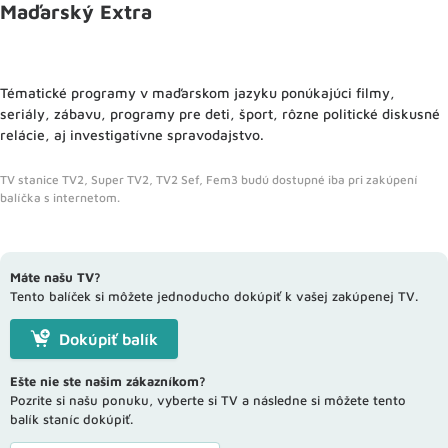
Maďarský Extra
Tématické programy v maďarskom jazyku ponúkajúci filmy,
seriály, zábavu, programy pre deti, šport, rôzne politické diskusné
relácie, aj investigatívne spravodajstvo.
TV stanice TV2, Super TV2, TV2 Sef, Fem3 budú dostupné iba pri zakúpení
balíčka s internetom.
Máte našu TV?
Tento balíček si môžete jednoducho dokúpiť k vašej zakúpenej TV.
Dokúpiť balík
Ešte nie ste našim zákazníkom?
Pozrite si našu ponuku, vyberte si TV a následne si môžete tento
balík staníc dokúpiť.