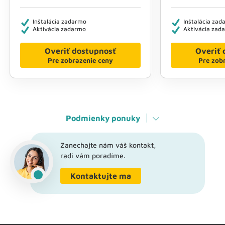
Inštalácia zadarmo
Inštalácia za
Aktivácia zadarmo
Aktivácia zad
Overiť dostupnosť
Overiť 
Pre zobrazenie ceny
Pre zob
Podmienky ponuky
Zanechajte nám váš kontakt,
radi vám poradíme.
Kontaktujte ma