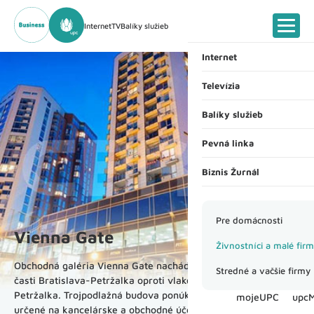
Internet
TV
Balíky služieb
Internet
Ponuka
Televízia
Služby a ceny
Ponuka
Kombinácia Internet 
Balíky služieb
Služby a ceny
Streamujte s UPC
Office Internet a
TV ako firemný benef
Pevná linka
Doplnky a zariade
Obľúbené kombináci
Zoznámte sa s UPC 
Modemy
Ponuka
Streamovacie balíčk
Biznis Žurnál
Kombinácia Internet 
Služby a ceny
Router do firmy
Služby
Doplnky a zariade
Wi-Fi zosilňovač Stro
Hromadné riešenie 
Zariadenia
Premium Line+
Balík starostlivosti
Pre domácnosti
Doplnkové balíky pr
Vienna Gate
Bezpečnostné riešen
Živnostníci a malé fir
Bezpečnostné riešen
Obchodná galéria Vienna Gate nachádzajúca sa v mestskej
Stredné a vačšie firmy
časti Bratislava-Petržalka oproti vlakovej stanici ŽST
Petržalka. Trojpodlažná budova ponúka príjemné prostredie
mojeUPC
upcM
určené na kancelárske a obchodné účely.