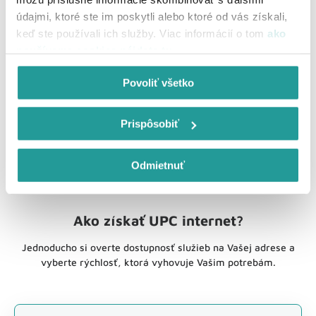
1 Gbit/s pripojenie
údajmi, ktoré ste im poskytli alebo ktoré od vás získali,
keď ste používali ich služby. Viac informácií o tom
ako
Garancia pevného pripojenia pre najnáročnejších s
používame cookies nájdete tu
.
rýchlosťou až do 1 Gbit/s.
Povoliť všetko
Prispôsobiť
Odmietnuť
Ako získať UPC internet?
Jednoducho si overte dostupnosť služieb na Vašej adrese a
vyberte rýchlosť, ktorá vyhovuje Vašim potrebám.