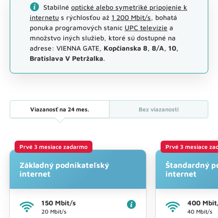
Stabilné
optické alebo symetriké pripojenie k
internetu
s rýchlosťou až
1 200 Mbit/s
, bohatá
ponuka programových staníc
UPC televízie
a
množstvo iných služieb, ktoré sú dostupné na
adrese: VIENNA GATE,
Kopčianska 8, 8/A, 10,
Bratislava V Petržalka
.
Viazanosť na
24 mes.
Bez viazanosti
Prvé 3 mesiace zadarmo
Prvé 3 mesiace z
Základný podnikateľský
Štandardný p
internet
internet
150 Mbit/s
400 Mbit
20 Mbit/s
40 Mbit/s