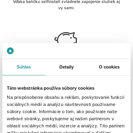
Vďaka balíčku selfinstall zvládnete zapojenie služieb aj
vy sami.
3 mesiace zadarmo
Súhlas
Detaily
O cookies
Užívajte si prvé 3 mesiace internetu aj televízie
bezplatne. Platiť začínate až od 4.mesiaca
Táto webstránka používa súbory cookies
Na prispôsobenie obsahu a reklám, poskytovanie funkcií
sociálnych médií a analýzu návštevnosti používame
súbory cookie. Informácie o tom, ako používate naše
webové stránky, poskytujeme aj našim partnerom v
oblasti sociálnych médií, inzercie a analýzy. Títo partneri
môžu príslušné informácie skombinovať s ďalšími