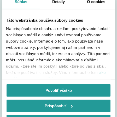
herné konzoly a pod.) boli od internetu (Wi-Fi) odpojené,
Súhlas
Detaily
O cookies
zamädzíte tak skresleniu hodnôt.
4
Táto webstránka používa súbory cookies
Na prispôsobenie obsahu a reklám, poskytovanie funkcií
Preverte stav
sociálnych médií a analýzu návštevnosti používame
počítača
súbory cookie. Informácie o tom, ako používate naše
webové stránky, poskytujeme aj našim partnerom v
Neaktuálny softvér a ovládače alebo mnoho spustených
oblasti sociálnych médií, inzercie a analýzy. Títo partneri
procesov na pozadí (skenovanie antivírom, optimalizačné
procesy alebo iné plánované úlohy) môžu negatívne ovplyvniť
môžu príslušné informácie skombinovať s ďalšími
namerené hodnoty.
údajmi, ktoré ste im poskytli alebo ktoré od vás získali,
keď ste používali ich služby. Viac informácií o tom
ako
5
používame cookies nájdete tu
.
Povoliť všetko
Vyberte vhodnú
službu pre meranie
Prispôsobiť
Na internete nájdete mnoho tzv. "meračov rýchlosti". Nie
všetky služby ale bežia na dostatečne rýchlych serveroch,