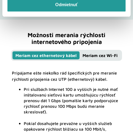
preto sa môžu výsledky vzájomne odlišovať. Pre optimálne
Odmietnuť
meranie odporúčame použiť vyššie uvedený odkaz.
Možnosti merania rýchlosti
internetového pripojenia
Meriam cez ethernetový kábel
Meriam cez Wi-Fi
Pripájame ešte niekoľko rád špecifických pre meranie
rýchlosti pripojenia cez UTP (ethernetový) kábel.
Pri službách Internet 100 a vyšších je nutné mať
inštalovanú sieťovú kartu umožňujúcu rýchlosť
prenosu dát 1 Gbps (pomalšie karty podporujúce
rýchlosť prenosu 100 Mbps budú meranie
skreslovať).
Pokiaľ dosahujete prevažne u vyšších služieb
opakovane rýchlost blížiacu sa 100 Mbit/s,