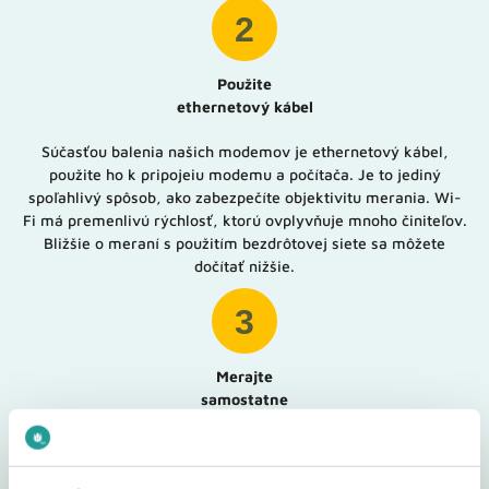
2
Použite
ethernetový kábel
Súčasťou balenia našich modemov je ethernetový kábel,
použite ho k pripojeiu modemu a počítača. Je to jediný
spoľahlivý spôsob, ako zabezpečíte objektivitu merania. Wi-
Fi má premenlivú rýchlosť, ktorú ovplyvňuje mnoho činiteľov.
Bližšie o meraní s použitím bezdrôtovej siete sa môžete
dočítať nižšie.
3
Merajte
samostatne
Zaistite pred zahájením merania, aby ostatné Vaše
zariadenia (ďalšie počítače, tablety, telefóny, smart televízor,