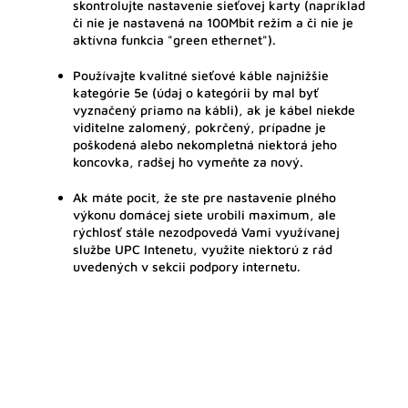
skontrolujte nastavenie sieťovej karty (napríklad
či nie je nastavená na 100Mbit režim a či nie je
aktívna funkcia "green ethernet").
Používajte kvalitné sieťové káble najnižšie
kategórie 5e (údaj o kategórii by mal byť
vyznačený priamo na kábli), ak je kábel niekde
viditelne zalomený, pokrčený, prípadne je
poškodená alebo nekompletná niektorá jeho
koncovka, radšej ho vymeňte za nový.
Ak máte pocit, že ste pre nastavenie plného
výkonu domácej siete urobili maximum, ale
rýchlosť stále nezodpovedá Vami využívanej
službe UPC Intenetu, využite niektorú z rád
uvedených v sekcii podpory internetu.