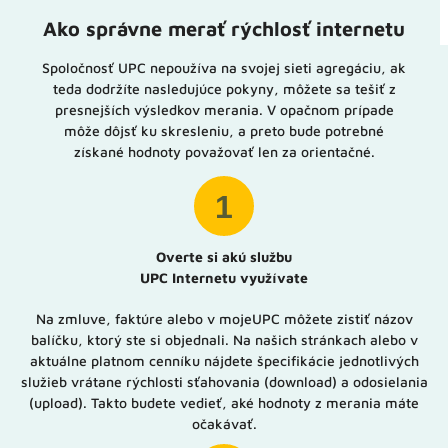
Ako správne merať rýchlosť internetu
Spoločnosť UPC nepoužíva na svojej sieti agregáciu, ak
teda dodržíte nasledujúce pokyny, môžete sa tešiť z
presnejších výsledkov merania. V opačnom prípade
môže dôjsť ku skresleniu, a preto bude potrebné
získané hodnoty považovať len za orientačné.
1
Overte si akú službu
UPC Internetu využívate
Na zmluve, faktúre alebo v mojeUPC môžete zistiť názov
balíčku, ktorý ste si objednali. Na našich stránkach alebo v
aktuálne platnom cenníku nájdete špecifikácie jednotlivých
služieb vrátane rýchlosti sťahovania (download) a odosielania
(upload). Takto budete vedieť, aké hodnoty z merania máte
očakávať.