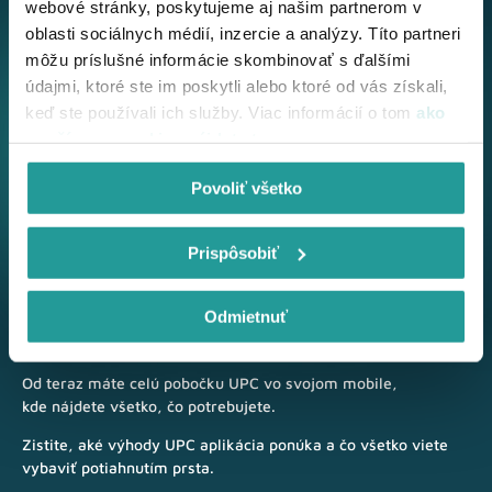
webové stránky, poskytujeme aj našim partnerom v
oblasti sociálnych médií, inzercie a analýzy. Títo partneri
môžu príslušné informácie skombinovať s ďalšími
údajmi, ktoré ste im poskytli alebo ktoré od vás získali,
keď ste používali ich služby. Viac informácií o tom
ako
používame cookies nájdete tu
.
Povoliť všetko
Prispôsobiť
Nová aplikácia
Moje UPC
Odmietnuť
Od teraz máte celú pobočku UPC vo svojom mobile,
kde nájdete všetko, čo potrebujete.
Zistite, aké výhody UPC aplikácia ponúka a čo všetko viete
vybaviť potiahnutím prsta.