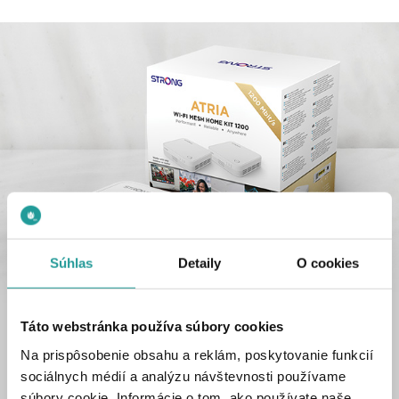
Ďalšie technické vlastnosti
Súhlas
Detaily
O cookies
3 ks v balení
Rýchlosť prenosu dát: 5 GHz: Až 867 Mbit/s; 2,4 GHz:
Táto webstránka používa súbory cookies
Až 300 Mbit/s
Na prispôsobenie obsahu a reklám, poskytovanie funkcií
Kanály DFS 5 GHz pre lepšie pokrytie a minimálne
sociálnych médií a analýzu návštevnosti používame
rušenie
súbory cookie. Informácie o tom, ako používate naše