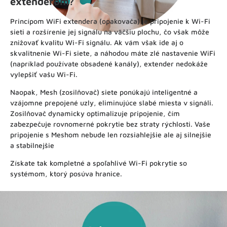
extenderom?
Princípom WiFi extendera (opakovača) je pripojenie k Wi-Fi
sieti a rozšírenie jej signálu na väčšiu plochu, čo však môže
znižovať kvalitu Wi-Fi signálu. Ak vám však ide aj o
skvalitnenie Wi-Fi siete, a náhodou máte zlé nastavenie WiFi
(napríklad používate obsadené kanály), extender nedokáže
vylepšiť vašu Wi-Fi.
Naopak, Mesh (zosilňovač) siete ponúkajú inteligentné a
vzájomne prepojené uzly, eliminujúce slabé miesta v signáli.
Zosilňovač dynamicky optimalizuje pripojenie, čím
zabezpečuje rovnomerné pokrytie bez straty rýchlosti. Vaše
pripojenie s Meshom nebude len rozsiahlejšie ale aj silnejšie
a stabilnejšie
Získate tak kompletné a spoľahlivé Wi-Fi pokrytie so
systémom, ktorý posúva hranice.