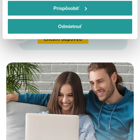
Kontaktujte ma
Prispôsobiť
Pozrite si naše najčastejšie
otázky a odpovede.
Odmietnuť
Chcem odpoveď