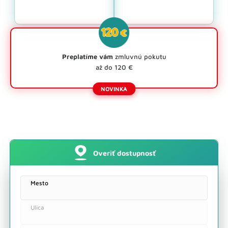
Preplatíme vám
zmluvnú pokutu
až do 120 €
Overiť dostupnosť
Dostupné služby na adrese:
Mesto
Overiť inú adresu
Ulica