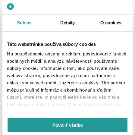
Čo dostanete k UPC Internetu navyše?
Súhlas
Detaily
O cookies
Výhodná inštalácia
Viac info
a aktivácia služieb
Táto webstránka používa súbory cookies
Bezpečnostný balík ESET
Viac info
Na prispôsobenie obsahu a reklám, poskytovanie funkcií
na 3 mesiace zadarmo
sociálnych médií a analýzu návštevnosti používame
Streamujte až 2x výhodnejšie
súbory cookie. Informácie o tom, ako používate naše
Viac info
s Disney+ a HBO Max
webové stránky, poskytujeme aj našim partnerom v
oblasti sociálnych médií, inzercie a analýzy. Títo partneri
môžu príslušné informácie skombinovať s ďalšími
údajmi, ktoré ste im poskytli alebo ktoré od vás získali,
keď ste používali ich služby. Viac informácií o tom
ako
Potrebujete poradiť?
používame cookies nájdete tu
.
Zanechajte nám váš kontakt,
radi vám poradíme.
Povoliť všetko