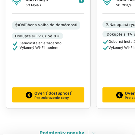
50 Mbit/s
50 Mbit/s
💪Nadupaná rýc
👍Obľúbená voľba do domácnosti
Dokúpte si TV 
Dokúpte si TV už od 8 €
Odborná inštalá
Samoinštalácia zadarmo
Výkonný Wi-Fi modem
Výkonný Wi-F
Overiť dostupnosť
Over
Pre zobrazenie ceny
Pre z
Podmienky ponuky