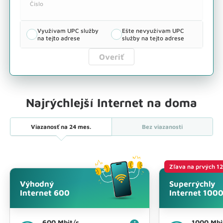
Čislo
Internet
Televízia
Internet + TV
až do Mbit/s
Využívam UPC služby
Ešte nevyužívam UPC
na tejto adrese
služby na tejto adrese
Overiť
Najrýchlejší Internet na doma
Viazanosť na
24 mes.
Bez viazanosti
Zľava na prvých 1
Výhodný
Superrýchly
Internet 600
Internet 100
600 Mbit/s
1000 Mbi