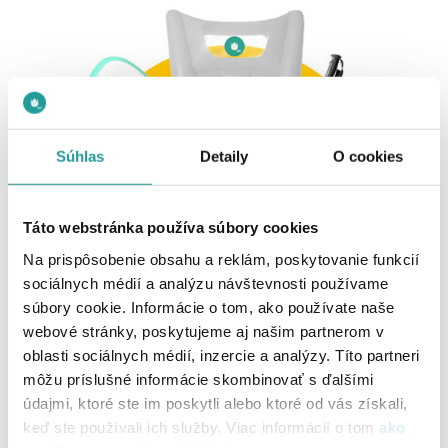
Súhlas
Detaily
O cookies
Táto webstránka používa súbory cookies
Objednajte si naše služby a môžete sa
Na prispôsobenie obsahu a reklám, poskytovanie funkcií
zapojiť do súťaže.
sociálnych médií a analýzu návštevnosti používame
súbory cookie. Informácie o tom, ako používate naše
Každý zákazník, ktorý si v období od 17. júla do 13. augusta
webové stránky, poskytujeme aj našim partnerom v
2023 objedná akúkoľvek novú základnú UPC službu
internetu
,
oblasti sociálnych médií, inzercie a analýzy. Títo partneri
káblovej
alebo
internetovej televízie
alebo predĺži svoju
môžu príslušné informácie skombinovať s ďalšími
existujúcu, sa môže zapojiť do súťaže o paddleboard, JBL Go
údajmi, ktoré ste im poskytli alebo ktoré od vás získali,
reproduktor, trekingové palice a mnoho ďalších cien.
Žrebujeme už 17. augusta 2023.
keď ste používali ich služby. Viac informácií o tom
ako