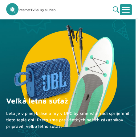
Internet
TV
Balíky služieb
Veľká letná súťaž
Leto je v plnej kráse a my v UPC by sme vám radi spríjemnili
tieto teplé dni! Preto sme pre všetkých našich zákazníkov
pripravili veľkú letnú súťaž.