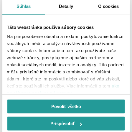
Súhlas
Detaily
O cookies
Táto webstránka používa súbory cookies
Na prispôsobenie obsahu a reklám, poskytovanie funkcií
sociálnych médií a analýzu návštevnosti používame
súbory cookie. Informácie o tom, ako používate naše
Ako sa účinne ochrániť pred online
webové stránky, poskytujeme aj našim partnerom v
podvodmi?
oblasti sociálnych médií, inzercie a analýzy. Títo partneri
môžu príslušné informácie skombinovať s ďalšími
Obozretnosti na internete nie je nikdy dosť.
údajmi, ktoré ste im poskytli alebo ktoré od vás získali,
Základné pravidlo je
neklikať na nič, čo vo vás vyvoláva
keď ste používali ich služby. Viac informácií o tom
ako
strach alebo je akýmkoľvek spôsobom podozrivé
. To platí aj
používame cookies nájdete tu
.
pre rôzne linky a správy, ktoré vám bez bližšieho vysvetlenia
poslal váš kamarát na sociálnej sieti.
Povoliť všetko
Ani to najopatrnejšie správanie vás však nikdy neochráni tak,
ako bezpečnostný softvér. Ten by mal byť v každom vašom
Prispôsobiť
zariadení rovnakou samozrejmosťou, ako je inštalácia vašich