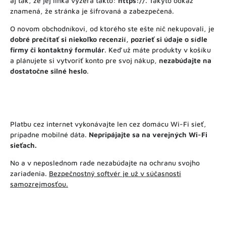
aj tak, že jej linka vyzerá takto:
https://
. Takýto odkaz
znamená, že stránka je šifrovaná a zabezpečená.
O novom obchodníkovi, od ktorého ste ešte nič nekupovali, je
dobré prečítať si niekoľko recenzií, pozrieť si údaje o sídle
firmy či kontaktný formulár
. Keď už máte produkty v košíku
a plánujete si vytvoriť konto pre svoj nákup,
nezabúdajte na
dostatočne silné heslo
.
Platbu cez internet vykonávajte len cez domácu Wi-Fi sieť,
prípadne mobilné dáta.
Nepripájajte sa na verejných Wi-Fi
sieťach.
No a v neposlednom rade nezabúdajte na ochranu svojho
zariadenia.
Bezpečnostný softvér je už v súčasnosti
samozrejmosťou.