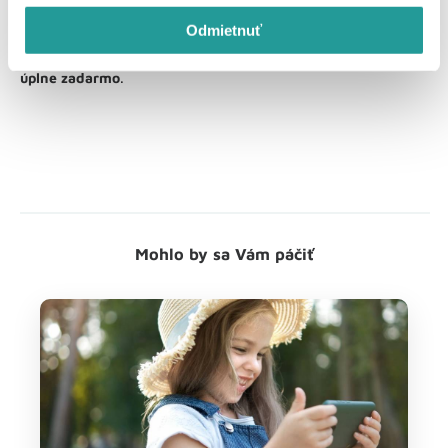
obľúbených aplikácií.
Odmietnuť
Aj
balíček
ESET Internet Security
komplexne ochráni váš
mobil, laptop alebo počítač a prvý mesiac ho máte navyše
úplne zadarmo
.
Mohlo by sa Vám páčiť