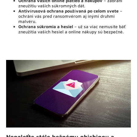
Ochrana vašich online platieb a nákupov
– zabráni
zneužitiu vašich súkromných dát.
Antivírusová ochrana používaná po celom svete
–
ochráni vás pred ransomvérom aj inými druhmi
malvéru.
Ochrana súkromia a hesiel
– už sa viac nemusíte báť
zneužitia vašich hesiel a online nákupy sú bezpečné.
Nenaleťte stále bežnému phishingu a