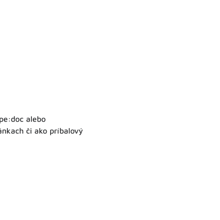
ype:doc alebo
ránkach či ako príbalový