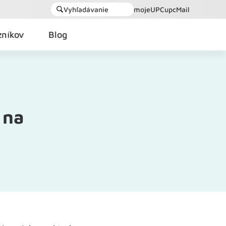
Vyhľadávanie
mojeUPC
upcMail
zníkov
Blog
 na