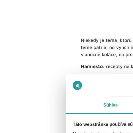
Niekedy je téma, ktorú 
téme patria, no vy ich 
vianočné koláče, no pred
Namiesto
: recepty na 
Použite
: recepty na ko
Pridanie pomlčky a za ň
Na konci dopytu teda pou
Súhlas
Vylúčiť môžete aj konk
negatívnu skúsenosť a 
„športové oblečenie -ná
Táto webstránka používa sú