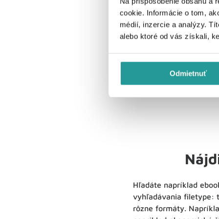
Na prispôsobenie obsahu a r
Využitie
:
cookie. Informácie o tom, ak
Vylúčenie konkrétnych s
médií, inzercie a analýzy. Tí
exotickej destinácie sú
alebo ktoré od vás získali, k
Vy si však chcete prečí
letenky, -hotel alebo -
Odmietnuť
Nájd
Hľadáte napríklad eboo
vyhľadávania filetype:
rôzne formáty. Napríkla