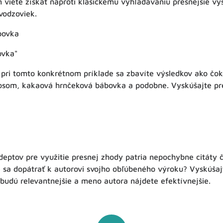
 viete získať naproti klasickému vyhľadávaniu presnejšie výs
úvodzoviek.
bovka
ovka"
 pri tomto konkrétnom príklade sa zbavíte výsledkov ako čo
osom, kakaová hrnčeková bábovka a podobne. Vyskúšajte pr
eptov pre využitie presnej zhody patria nepochybne citáty č
te sa dopátrať k autorovi svojho obľúbeného výroku? Vyskúša
budú relevantnejšie a meno autora nájdete efektívnejšie.