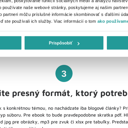
eklám, poskytovanie funkcií sociálnych médií a analýzu návšte
o používate naše webové stránky, poskytujeme aj našim partner
lov z vyhľadávania ponúka široké spektrum využitia. Pri hľa
to partneri môžu príslušné informácie skombinovať s ďalšími údaj
 výsledky často prispôsobené marketingovo – ponúkajú kúpu l
eď ste používali ich služby. Viac informácií o tom
ako používame
tať históriu alebo zaujímavosti o danom mieste. Je preto vhod
ubytovanie.
Prispôsobiť
3
ite presný formát, ktorý potreb
k s konkrétnou témou, no nachádzate iba blogové články? Pri
 typ súboru. Pre ebook to bude pravdepodobne skratka pdf. 
d jpg pre obrázky, mp3 pre zvuk či xlsx pre tabuľky. Predsta