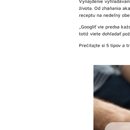
Vynájdenie vyhľadávania
života. Od zháňania aka
receptu na nedeľný ob
„Googliť vie predsa kaž
totiž viete dohľadať po
Prečítajte si 5 tipov a 