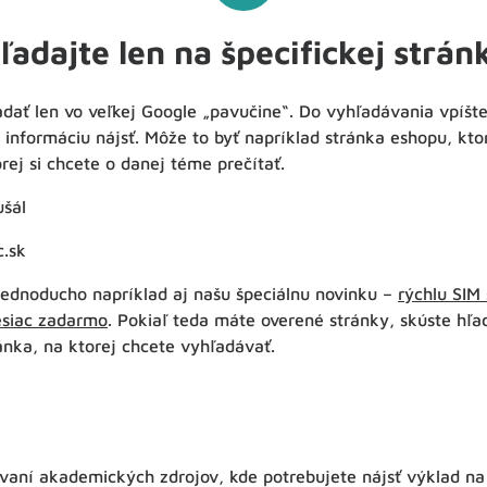
ľadajte len na špecifickej strán
dať len vo veľkej Google „pavučine“. Do vyhľadávania vpíšte
 informáciu nájsť. Môže to byť napríklad stránka eshopu, ktor
orej si chcete o danej téme prečítať.
ušál
c.sk
jednoducho napríklad aj našu špeciálnu novinku –
rýchlu SIM
esiac zadarmo
. Pokiaľ teda máte overené stránky, skúste hľa
ránka, na ktorej chcete vyhľadávať.
ávaní akademických zdrojov, kde potrebujete nájsť výklad na 