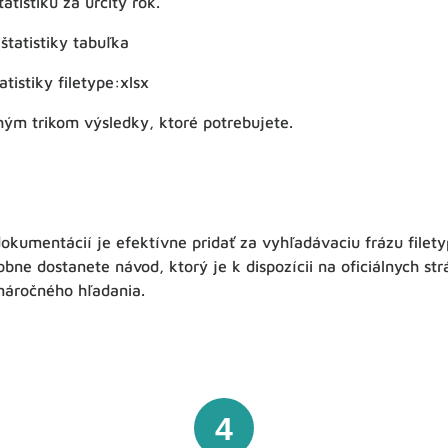
tistiku za určitý rok.
štatistiky tabuľka
tistiky filetype:xlsx
hým trikom výsledky, ktoré potrebujete.
dokumentácií je efektívne pridať za vyhľadávaciu frázu filet
obne dostanete návod, ktorý je k dispozícii na oficiálnych st
náročného hľadania.
4