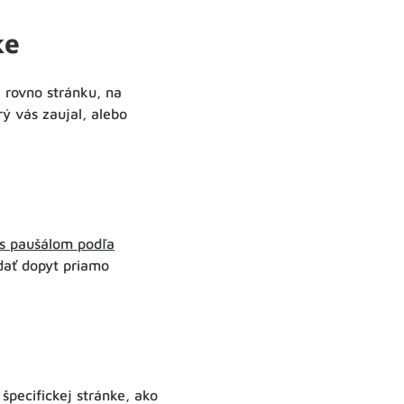
ke
 rovno stránku, na
ý vás zaujal, alebo
 s paušálom podľa
dať dopyt priamo
špecifickej stránke, ako