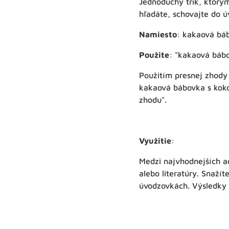
Jednoduchý trik, ktorým
hľadáte, schovajte do 
Namiesto
: kakaová bá
Použite
: "kakaová báb
Použitím presnej zhody
kakaová bábovka s kok
zhodu".
Využitie
:
Medzi najvhodnejších ad
alebo literatúry. Snaží
úvodzovkách. Výsledky 