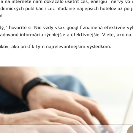
 na internete nám dokázalo ušetriť čas, energiu i nervy vo
demických publikácií cez hľadanie najlepších hotelov až po
ed.
dý,“ hovoríte si. Nie vždy však googliť znamená efektívne vyh
žadovanú informáciu rýchlejšie a efektívnejšie. Viete, ako na 
trikov, ako prísť k tým najrelevantnejším výsledkom.