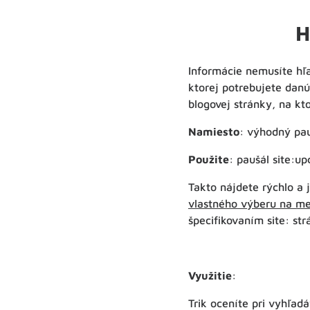
H
Informácie nemusíte hľa
ktorej potrebujete danú
blogovej stránky, na kt
Namiesto
: výhodný pa
Použite
: paušál site:up
Takto nájdete rýchlo a 
vlastného výberu na m
špecifikovaním site: st
Využitie
:
Trik oceníte pri vyhľad