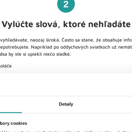
2
Vylúčte slová, ktoré nehľadáte
vyhľadávate, naozaj široká. Často sa stane, že obsahuje info
nepotrebujete. Napríklad po oddychových sviatkoch už nemát
sa by ste si upiekli niečo sladké.
koláče
láče -vianočné
ou slovo, ktoré chcete z vyhľadávania vylúčiť, zabezpečí usp
žite slovo, ktoré chcete vylúčiť.
Detaily
rétne stránky. Plánujete kúpiť športové oblečenie, ale máte
radšej by ste sa mu už vyhli? Z vyhľadávania ho jednoducho
zoveshopu.sk“.
bory cookies