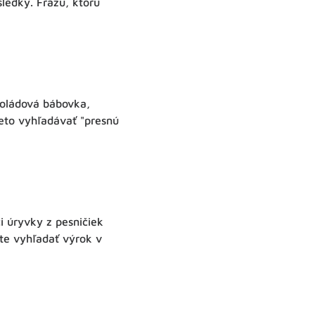
ledky. Frázu, ktorú
koládová bábovka,
eto vyhľadávať "presnú
i úryvky z pesničiek
jte vyhľadať výrok v