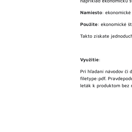
napríklad ekonomickú šta
Namiesto
: ekonomické 
Použite
: ekonomické šta
Takto získate jednoduc
Využitie
:
Pri hľadaní návodov či 
filetype:pdf. Pravdepod
leták k produktom bez 