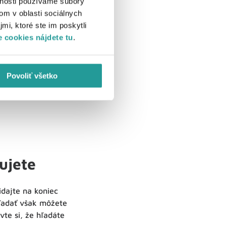
vnosti používame súbory
om v oblasti sociálnych
daní mesta alebo
mi, ktoré ste im poskytli
eteniek alebo hotelov.
 cookies nájdete tu
.
né vylúčiť slová ako -
Povoliť všetko
ujete
dajte na koniec
Hľadať však môžete
vte si, že hľadáte