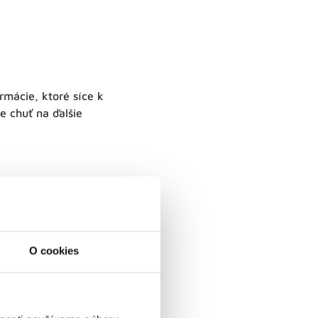
rmácie, ktoré síce k
e chuť na ďalšie
okojivejšie výsledky.
O cookies
 s konkrétnym eshopom
 vylúčte pomocou