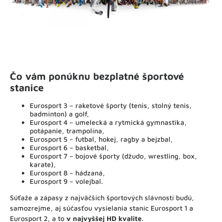
Čo vám ponúknu bezplatné športové
stanice
Eurosport 3 – raketové športy (tenis, stolný tenis,
badminton) a golf,
Eurosport 4 – umelecká a rytmická gymnastika,
potápanie, trampolína,
Eurosport 5 – futbal, hokej, ragby a bejzbal,
Eurosport 6 – basketbal,
Eurosport 7 – bojové športy (džudo, wrestling, box,
karate),
Eurosport 8 – hádzaná,
Eurosport 9 – volejbal.
Súťaže a zápasy z najväčších športových slávností budú,
samozrejme, aj súčasťou vysielania staníc Eurosport 1 a
Eurosport 2, a to
v najvyššej HD kvalite
.