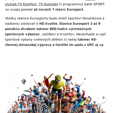
služieb TV Komfort, TV Komplet
či programový balík SPORT,
vo svojej ponuke
až nových 7 staníc Eurosport
.
Všetky stanice Eurosportu budú môcť športoví fanúšikovia a
nadšenci sledovať
v HD kvalite. Stanice Eurosport 3 až 9
ponúknu divákom takmer 800 hodín výnimočných
športových výkonov
, zážitkov a triumfov. Nenechajte si ujsť
športové výkony svetových atlétov či našej
takmer 40-
člennej slovenskej výpravy a fandite im spolu s UPC aj vy
.