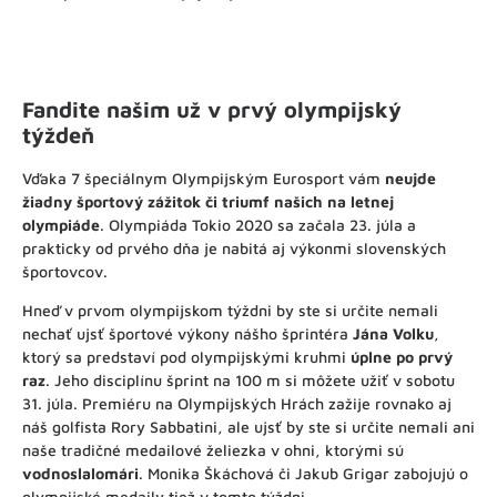
Fandite našim už v prvý olympijský
týždeň
Vďaka 7 špeciálnym Olympijským Eurosport vám
neujde
žiadny športový zážitok či triumf našich na letnej
olympiáde
. Olympiáda Tokio 2020 sa začala 23. júla a
prakticky od prvého dňa je nabitá aj výkonmi slovenských
športovcov.
Hneď v prvom olympijskom týždni by ste si určite nemali
nechať ujsť športové výkony nášho šprintéra
Jána Volku
,
ktorý sa predstaví pod olympijskými kruhmi
úplne po prvý
raz
. Jeho disciplínu šprint na 100 m si môžete užiť v sobotu
31. júla. Premiéru na Olympijských Hrách zažije rovnako aj
náš golfista Rory Sabbatini, ale ujsť by ste si určite nemali ani
naše tradičné medailové želiezka v ohni, ktorými sú
vodnoslalomári
. Monika Škáchová či Jakub Grigar zabojujú o
olympijské medaily tiež v tomto týždni.