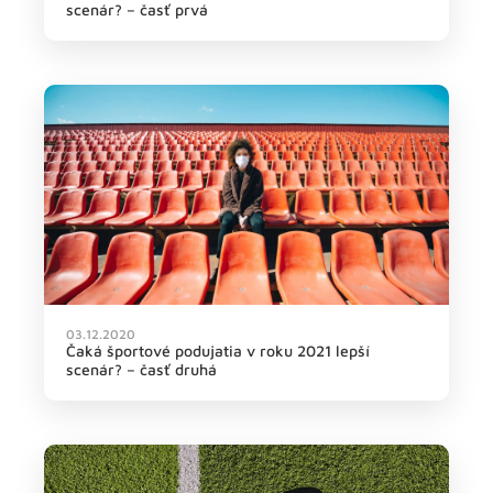
scenár? – časť prvá
03.12.2020
Čaká športové podujatia v roku 2021 lepší
scenár? – časť druhá