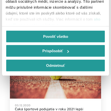
oblasti sociálnych médií, inzercie a analýzy. Títo partneri
môžu príslušné informácie skombinovať s ďalšími
údajmi, ktoré ste im poskytli alebo ktoré od vás získali,
keď ste používali ich služby. Viac informácií o tom
ako
05.06.2024
používame cookies nájdete tu
.
HBO Max sa mení na Max. Čo priniesli prvé
týždne zmeny?
Povoliť všetko
Prispôsobiť
Odmietnuť
03.12.2020
Čaká športové podujatia v roku 2021 lepší