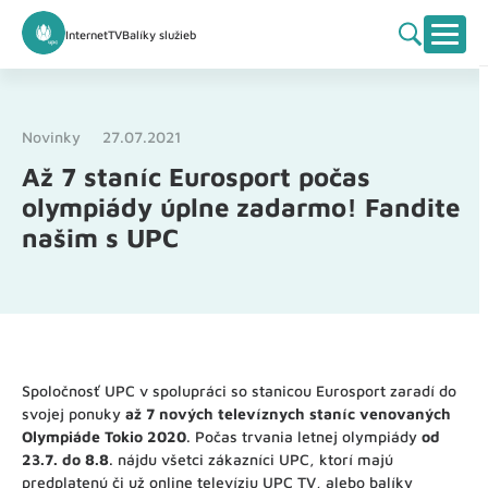
Internet
TV
Balíky služieb
Novinky
27.07.2021
Až 7 staníc Eurosport počas
olympiády úplne zadarmo! Fandite
našim s UPC
Spoločnosť UPC v spolupráci so stanicou Eurosport zaradí do
svojej ponuky
až 7 nových televíznych staníc venovaných
Olympiáde Tokio 2020
. Počas trvania letnej olympiády
od
23.7. do 8.8
. nájdu všetci zákazníci UPC, ktorí majú
predplatenú či už online televíziu UPC TV, alebo
balíky