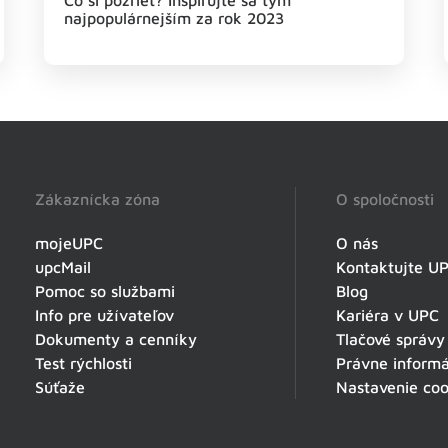
Čo si pozrieť? Inšpirujte sa tým
najpopulárnejším za rok 2023
Zákaznícka zóna
O spoločnosti
mojeUPC
O nás
upcMail
Kontaktujte U
Pomoc so službami
Blog
Info pre užívateľov
Kariéra v UPC
Dokumenty a cenníky
Tlačové správy
Test rýchlosti
Právne informá
Súťaže
Nastavenie coo