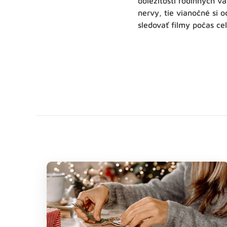
dôležitosti rodinných v
nervy, tie vianočné si 
sledovať filmy počas ce