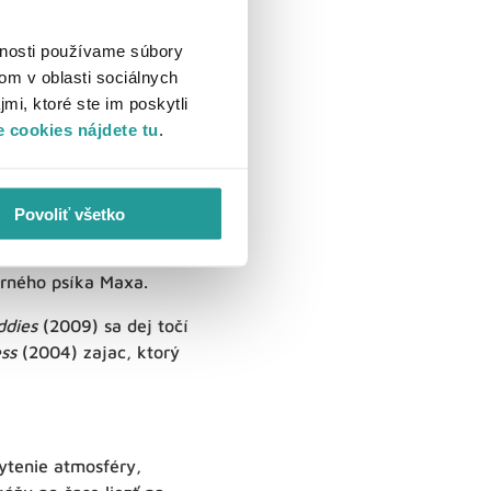
vnosti používame súbory
om v oblasti sociálnych
mi, ktoré ste im poskytli
 cookies nájdete tu
.
áčikov
Povoliť všetko
á postava po svojom
eho zlomyseľným
erného psíka Maxa.
ddies
(2009) sa dej točí
ss
(2004) zajac, ktorý
ytenie atmosféry,