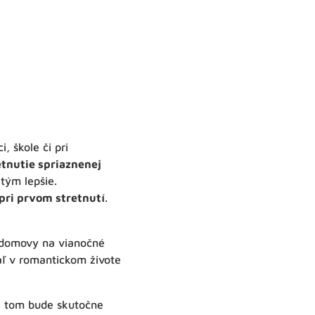
, škole či pri
tnutie spriaznenej
 tým lepšie.
 pri prvom stretnutí
.
 domovy na vianočné
iaľ v romantickom živote
na tom bude skutočne