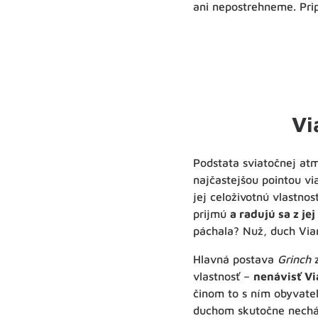
ani nepostrehneme. Pri
Vi
Podstata sviatočnej atm
najčastejšou pointou v
jej celoživotnú vlastno
prijmú
a radujú sa z je
páchala? Nuž, duch Via
Hlavná postava
Grinch
z
vlastnosť –
nenávisť Vi
činom to s ním obyvate
duchom skutočne nechá 