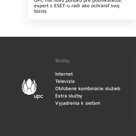
UPC má novú ponuku pre podnikateľov,
expert z ESET-u radí ako ochrániť svoj
biznis
Služby
Internet
Televízia
Obľúbené kombinácie služieb
Extra služby
Vyjadrenia k sieťam