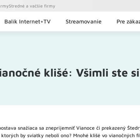
firmy
Stredné a vačšie firmy
Balík Internet+TV
Streamovanie
Pre záka
anočné klišé: Všimli ste si
postava snažiaca sa znepríjemniť Vianoce či prekazený Štedr
 ktorých by sviatky neboli ono? Mnohé klišé vo vianočných fi