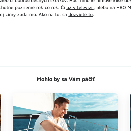
äzieb či dobrosrdečných skutkov. Hoci mnohé filmové klišé do
ochotne pozrieme rok čo rok. Či
už v televízii
, alebo na HBO 
lej zimy zadarmo. Ako na to, sa
dozviete tu
.
Mohlo by sa Vám páčiť