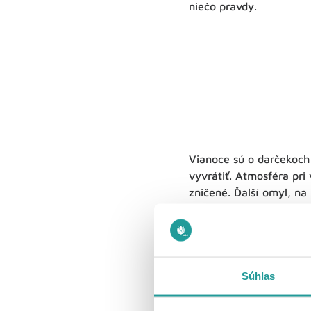
niečo pravdy.
Vianoce sú o darčekoch 
vyvrátiť. Atmosféra pri
zničené. Ďalší omyl, na
žiadna veda, pokiaľ sa
to najmä počas sviatko
Napríklad, klasika
Chri
všetko má vopred prem
Súhlas
príbuzných či tajomstvá
si uvedomí, že pravé ča