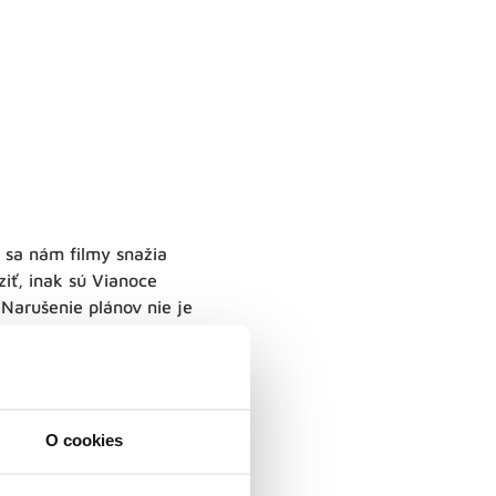
 sa nám filmy snažia
iť, inak sú Vianoce
 Narušenie plánov nie je
veci spontánne plynúť, a
spôsobom.
 na vianočný večer,
návštevy vzdialených
O cookies
nev a nervozitu, neskôr
dení.