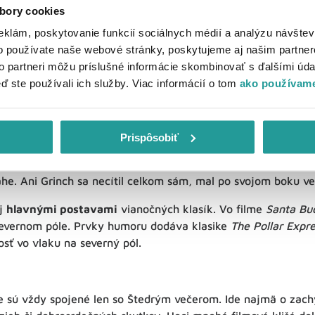
bory cookies
eklám, poskytovanie funkcií sociálnych médií a analýzu návšte
o používate naše webové stránky, poskytujeme aj našim partner
4
to partneri môžu príslušné informácie skombinovať s ďalšími údaj
eď ste používali ich služby. Viac informácií o tom
ako používame
eniteľná úloha zvieracích mil
Prispôsobiť
dieť (alebo skôr vycítiť) to, čo ľudia nie. Aj preto má hlavn
ika, ktorý pri ňom stojí v dobrom i zlom
. A to aj napriek j
ahe. Ani Grinch sa necítil celkom sám, mal po svojom boku v
aj
hlavnými postavami
vianočných klasík. Vo filme
Santa Bu
 severnom póle. Prvky humoru dodáva klasike
The Pollar Expre
osť vo vlaku na severný pól.
ie sú vždy spojené len so Štedrým večerom. Ide najmä o zach