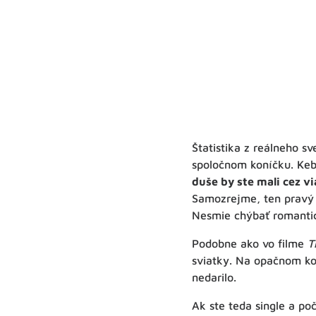
Štatistika z reálneho sv
spoločnom koníčku. Keby
duše by ste mali cez v
Samozrejme, ten pravý 
Nesmie chýbať romantic
Podobne ako vo filme
T
sviatky. Na opačnom ko
nedarilo.
Ak ste teda single a po