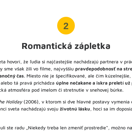
2
Romantická zápletka
eta hovorí, že ľudia si najčastejšie nachádzajú partnera v práci
 sme však žili vo filme, najvyššiu
pravdepodobnosť na stre
ianočný čas
. Miesto nie je špecifikované, ale čím kúzelnejšie,
alebo tá pravá prichádza
úplne nečakane a iskra preletí už
ká atmosféra pod imelom či stretnutie v snehovej búrke.
he Holiday
(2006), v ktorom si dve hlavné postavy vymenia
nci sveta nachádzajú svoju
životnú lásku
, hoci sa im dopos
čuli ste radu „Niekedy treba len zmeniť prostredie“, možno 