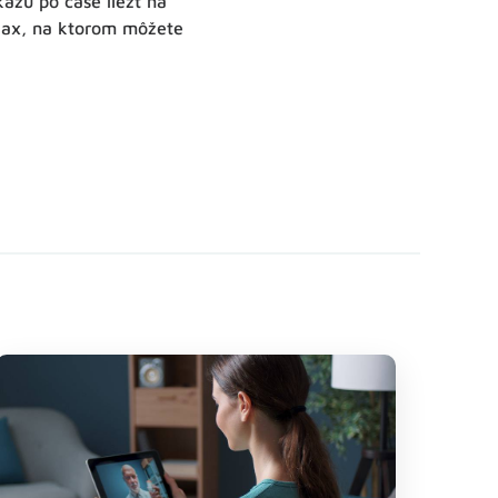
kážu po čase liezť na
Max, na ktorom môžete