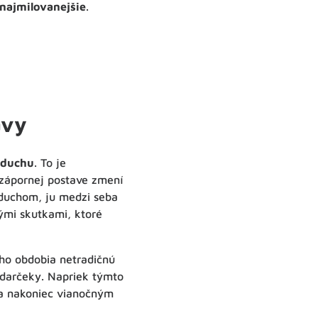
 najmilovanejšie
.
avy
 duchu
. To je
 zápornej postave zmení
 duchom, ju medzi seba
lými skutkami, ktoré
ho obdobia netradičnú
darčeky. Napriek týmto
sa nakoniec vianočným