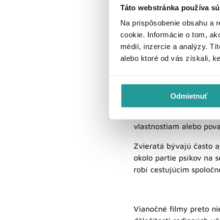
Táto webstránka používa sú
Na prispôsobenie obsahu a r
cookie. Informácie o tom, ak
médií, inzercie a analýzy. Tí
alebo ktoré od vás získali, k
Nezam
Odmietnuť
Zvieratá často dokážu vi
boku
zvieracieho miláč
vlastnostiam alebo pov
Zvieratá bývajú často 
okolo partie psíkov na
robí cestujúcim spoločn
Vianočné filmy preto n