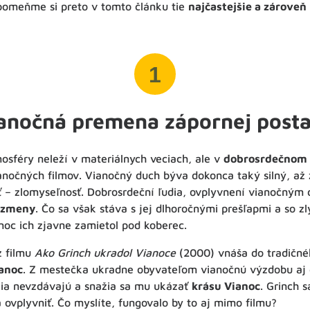
pomeňme si preto v tomto článku tie
najčastejšie a zároveň
1
anočná premena zápornej post
osféry neleží v materiálnych veciach, ale v
dobrosrdečnom
ianočných filmov. Vianočný duch býva dokonca taký silný, až
sť – zlomyseľnosť. Dobrosrdeční ľudia, ovplyvnení vianočným
j zmeny
. Čo sa však stáva s jej dlhoročnými prešľapmi a so z
noc ich zjavne zamietol pod koberec.
 filmu
Ako Grinch ukradol Vianoce
(2000) vnáša do tradičné
anoc
. Z mestečka ukradne obyvateľom vianočnú výzdobu aj 
lia nevzdávajú a snažia sa mu ukázať
krásu Vianoc
. Grinch 
ovplyvniť. Čo myslíte, fungovalo by to aj mimo filmu?