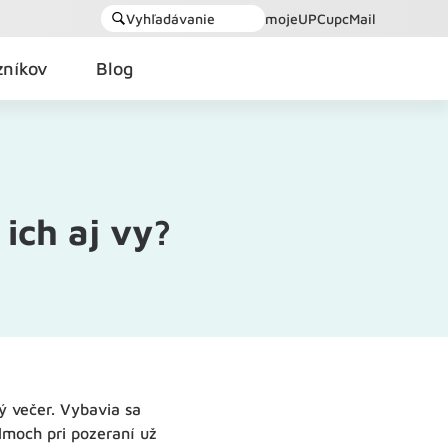
Vyhľadávanie
mojeUPC
upcMail
zníkov
Blog
 ich aj vy?
ý večer. Vybavia sa
lmoch pri pozeraní už