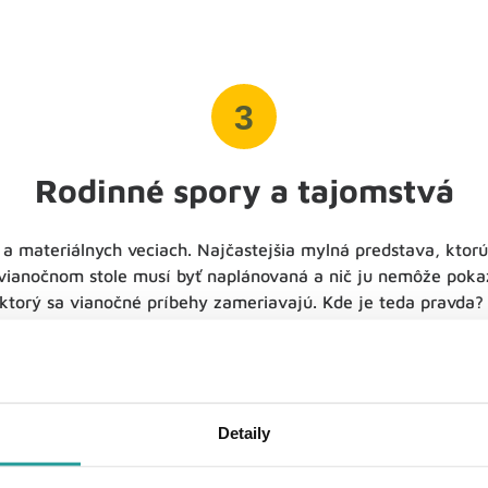
3
Rodinné spory a tajomstvá
a materiálnych veciach. Najčastejšia mylná predstava, ktorú
 vianočnom stole musí byť naplánovaná a nič ju nemôže pokaz
 ktorý sa vianočné príbehy zameriavajú. Kde je teda pravda?
pri stole zíde v zdraví celá rodina
. Niekedy je lepšie nechať 
v. Aj toto posolstvo je vo filme vyobrazené často rovnakým 
stmas Vacation
(1989). Hlavná postava pripraví harmonogram
yslené.
Dokonalý plán prekazia nepredvídateľné udalosti
– 
Detaily
 blízkych. Hoci prvotné narušenie vyvolá v hlavnej postave h
ro Vianoc spočíva v stretnutí blízkych a nie dokonalom preve