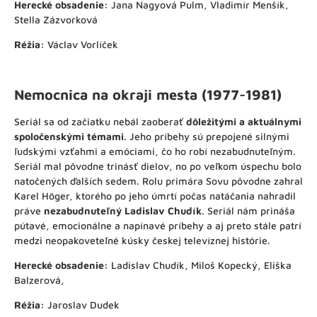
Herecké obsadenie:
Jana Nagyová Pulm, Vladimír Menšík,
Stella Zázvorková
Réžia:
Václav Vorlíček
Nemocnica na okraji mesta (1977-1981)
Seriál sa od začiatku nebál zaoberať
dôležitými a aktuálnymi
spoločenskými témami
. Jeho príbehy sú prepojené silnými
ľudskými vzťahmi a emóciami, čo ho robí nezabudnuteľným.
Seriál mal pôvodne trinásť dielov, no po veľkom úspechu bolo
natočených ďalších sedem. Rolu primára Sovu pôvodne zahral
Karel Höger, ktorého po jeho úmrtí počas natáčania nahradil
práve
nezabudnuteľný Ladislav Chudík
. Seriál nám prináša
pútavé, emocionálne a napínavé príbehy a aj preto stále patrí
medzi neopakoveteľné kúsky českej televíznej histórie.
Herecké obsadenie:
Ladislav Chudík, Miloš Kopecký, Eliška
Balzerová,
Réžia:
Jaroslav Dudek