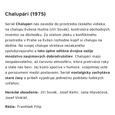
Chalupári (1975)
Seriál
Chalupári
nás zavedie do prostredia českého vidieka,
na chalupu Evžena Humla (Jiří Sovák), kontrolóra obchodných
inventúr na dôchodku. Za účelom úteku z konfliktného
prostredia v Prahe sa Evžen rozhodne kúpiť si chalupu na
dedine. Na svojej chalupe stretáva nečakaného
spolubývajúceho a
táto úplne odlišná dvojica zažije
množstvo zaujímavých dobrodružstiev
. Chalupári majú
neopakovateľnú, až čarovnú atmosféru, ktorá pretrváva roky
a stále nás baví. Jej kúzlo spočíva v humore, vzájomnej úcte
a porozumení medzi postavami. Seriál
nostalgicky zachytáva
staré časy
a príbeh vyjadruje jedinečnú podstatu ľudských
vzťahov.
Herecké obsadenie:
Jiří Sovák, Josef Kemr, Jana Hlaváčová,
Josef Vinklář,
Réžia:
František Filip