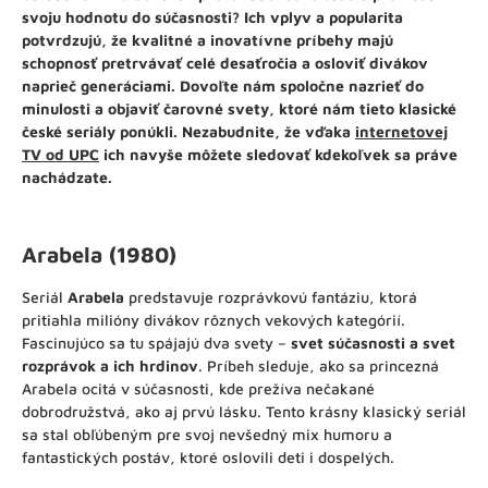
svoju hodnotu do súčasnosti? Ich vplyv a popularita
potvrdzujú, že kvalitné a inovatívne príbehy majú
schopnosť pretrvávať celé desaťročia a osloviť divákov
naprieč generáciami. Dovoľte nám spoločne nazrieť do
minulosti a objaviť čarovné svety, ktoré nám tieto klasické
české seriály ponúkli. Nezabudnite, že vďaka
internetovej
TV od UPC
ich navyše môžete sledovať kdekoľvek sa práve
nachádzate.
Arabela (1980)
Seriál
Arabela
predstavuje rozprávkovú fantáziu, ktorá
pritiahla milióny divákov rôznych vekových kategórií.
Fascinujúco sa tu spájajú dva svety –
svet súčasnosti a svet
rozprávok a ich hrdinov
. Príbeh sleduje, ako sa princezná
Arabela ocitá v súčasnosti, kde prežíva nečakané
dobrodružstvá, ako aj prvú lásku. Tento krásny klasický seriál
sa stal obľúbeným pre svoj nevšedný mix humoru a
fantastických postáv, ktoré oslovili deti i dospelých.