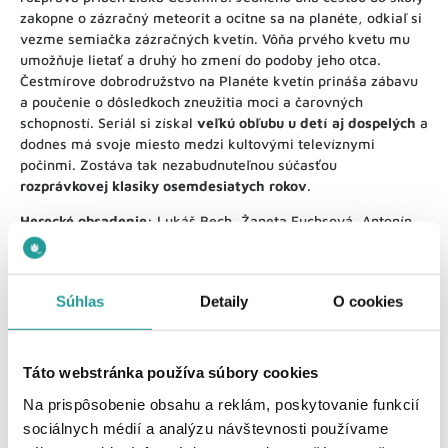
zakopne o zázračný meteorit a ocitne sa na planéte, odkiaľ si
vezme semiačka zázračných kvetín. Vôňa prvého kvetu mu
umožňuje lietať a druhý ho zmení do podoby jeho otca.
Čestmírove dobrodružstvo na Planéte kvetín prináša zábavu
a poučenie o dôsledkoch zneužitia moci a čarovných
schopností. Seriál si získal
veľkú obľubu u detí aj dospelých
a
dodnes má svoje miesto medzi kultovými televíznymi
počinmi. Zostáva tak nezabudnuteľnou súčasťou
rozprávkovej klasiky osemdesiatych rokov
.
Herecké obsadenie:
Lukáš Bech, Žaneta Fuchsová, Antonín
Kala, Jan Kreidl,
Réžia:
Václav Vorlíček
Súhlas
Detaily
O cookies
Dostali ste chuť na niektorý z českých seríálov? Spoznajte
širokú
ponuku balíčkov UPC
a vyberte si ten, ktorý vám
Táto webstránka používa súbory cookies
vyhovuje najviac, alebo si
vyskladajte ponuku presne na
Na prispôsobenie obsahu a reklám, poskytovanie funkcií
mieru
.
sociálnych médií a analýzu návštevnosti používame
Spoznajte našu ponuku programových balíkov
pre digitálnu aj