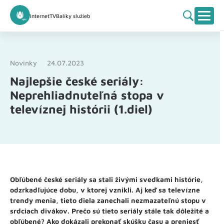
Internet
TV
Balíky služieb
Novinky
24.07.2023
Najlepšie české seriály:
Neprehliadnuteľná stopa v
televíznej histórii (1.diel)
Obľúbené české seriály sa stali živými svedkami histórie,
odzrkadľujúce dobu, v ktorej vznikli. Aj keď sa televízne
trendy menia, tieto diela zanechali nezmazateľnú stopu v
srdciach divákov. Prečo sú tieto seriály stále tak dôležité a
obľúbené? Ako dokázali prekonať skúšku času a preniesť