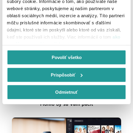
súbory cookie. Informácie o tom, ako používate naše
internetovú televíziu od UPC, navyše s možnosťou až 7-
webové stránky, poskytujeme aj našim partnerom v
dňového archívu.
oblasti sociálnych médií, inzercie a analýzy. Títo partneri
môžu príslušné informácie skombinovať s ďalšími
údajmi, ktoré ste im poskytli alebo ktoré od vás získali,
Zistite viac o záchrane českých TV staníc na
keď ste používali ich služby. Viac informácií o tom
ako
Slovensku
používame cookies nájdete tu
.
Pozrieť viac
Povoliť všetko
Prispôsobiť
Odmietnuť
Mohlo by sa Vám páčiť