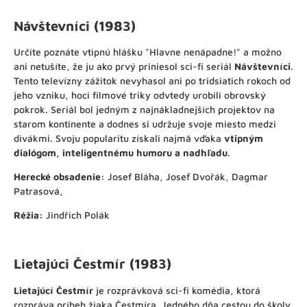
Návštevníci (1983)
Určite poznáte vtipnú hlášku "Hlavne nenápadne!" a možno
ani netušíte, že ju ako prvý priniesol sci-fi seriál
Návštevníci
.
Tento televízny zážitok nevyhasol ani po tridsiatich rokoch od
jeho vzniku, hoci filmové triky odvtedy urobili obrovský
pokrok. Seriál bol jedným z najnákladnejších projektov na
starom kontinente a dodnes si udržuje svoje miesto medzi
divákmi. Svoju popularitu získali najmä vďaka
vtipným
dialógom, inteligentnému humoru a nadhľadu
.
Herecké obsadenie:
Josef Bláha, Josef Dvořák, Dagmar
Patrasová,
Réžia:
Jindřich Polák
Lietajúci Čestmír (1983)
Lietajúcí Čestmír
je rozprávková sci-fi komédia, ktorá
rozpráva príbeh žiaka Čestmíra. Jedného dňa cestou do školy