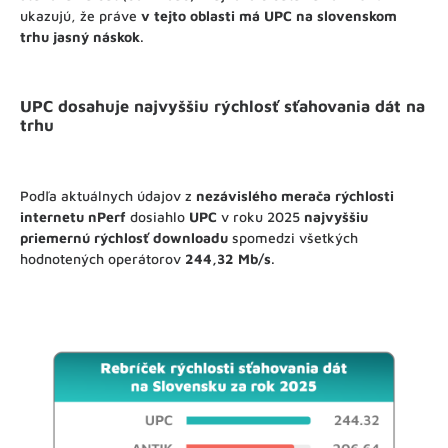
ukazujú, že práve
v tejto oblasti má UPC na slovenskom
trhu jasný náskok
.
UPC dosahuje najvyššiu rýchlosť sťahovania dát na
trhu
Podľa aktuálnych údajov z
nezávislého merača rýchlosti
internetu nPerf
dosiahlo
UPC
v roku 2025
najvyššiu
priemernú rýchlosť downloadu
spomedzi všetkých
hodnotených operátorov
244,32 Mb/s
.