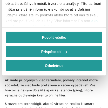
oblasti sociálnych médií, inzercie a analýzy. Títo partneri
môžu príslušné informácie skombinovať s ďalšími
údajmi, ktoré ste im poskytli alebo ktoré od vás získali,
Prehľad služieb UPC internetu
keď ste používali ich služby. Viac informácií o tom
ako
používame cookies nájdete tu
.
Povoliť všetko
Prečo je rýchlosť internetu dôležitá (nielen pre
Prispôsobiť
hráčov)?
Rýchly a stabilný internet vám umožní ničím nerušené
Odmietnuť
sledovanie filmov vo vysokom rozlíšení, bezproblémové
hranie online hier či stabilné pracovné videohovory.
Ak máte pripojených viac zariadení, pomalý internet môže
spôsobiť, že sieť bude preťažená a začne vypadávať. Pre
hráčov je navyše dôležitá aj nízka latencia (ping), ktorá
výrazne ovplyvňuje kvalitu online hier.
S rozvojom technológií, ako sú virtuálna realita či smart