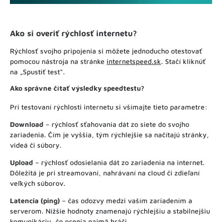
Ako si overiť rýchlosť internetu?
Rýchlosť svojho pripojenia si môžete jednoducho otestovať
pomocou nástroja na stránke
internetspeed.sk
. Stačí kliknúť
na „Spustiť test“.
Ako správne čítať výsledky speedtestu?
Pri testovaní rýchlosti internetu si všímajte tieto parametre:
Download
– rýchlosť sťahovania dát zo siete do svojho
zariadenia. Čím je vyššia, tým rýchlejšie sa načítajú stránky,
videá či súbory.
Upload
– rýchlosť odosielania dát zo zariadenia na internet.
Dôležitá je pri streamovaní, nahrávaní na cloud či zdieľaní
veľkých súborov.
Latencia (ping)
– čas odozvy medzi vaším zariadením a
serverom. Nižšie hodnoty znamenajú rýchlejšiu a stabilnejšiu
komunikáciu, čo ocenia najmä hráči.