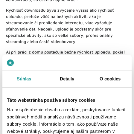
Rýchlosť downloadu býva zvyčajne vyššia ako rýchlosť
uploadu, pretože väčšina bežných aktivít, ako je
streamovanie či prehliadanie internetu, viac vyžaduje
sťahovanie dát. Naopak, upload je podstatný skôr pre
špecifické aktivity, ako sú veľké súbory, profesionálny
streaming alebo časté videohovory.
Aj pri práci z domu postačuje bežná rýchlosť uploadu, pokiaľ
nezdieľate extrémne veľké súbory alebo nepracujete s
multimediálnym obsahom vo vysokej kvalite. Bežné
videohovory cez Zoom, Teams či Google meet vyžadujú
minimálny upload na úrovni 3 Mbps, čo zvládne väčšina
Súhlas
Detaily
O cookies
štandardných internetových pripojení. Pre hráčov je zase
dôležitejšia latencia než samotná rýchlosť uploadu –
rozhoduje totiž o reakčnom čase v hre.
Táto webstránka používa súbory cookies
Ak so svojou aktuálnou rýchlosťou internetu nie ste spokojní,
Na prispôsobenie obsahu a reklám, poskytovanie funkcií
pozrite si naše balíčky s najrýchlejším internetom. Zistite,
sociálnych médií a analýzu návštevnosti používame
aké rýchlosti môžete mať s UPC, a zažite internet bez
súbory cookie. Informácie o tom, ako používate naše
kompromisov.
webové stránky, poskytujeme aj našim partnerom v