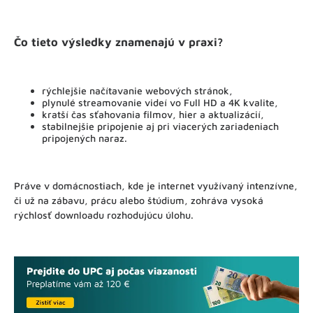
Čo tieto výsledky znamenajú v praxi?
rýchlejšie načítavanie webových stránok,
plynulé streamovanie videí vo Full HD a 4K kvalite,
kratší čas sťahovania filmov, hier a aktualizácií,
stabilnejšie pripojenie aj pri viacerých zariadeniach
pripojených naraz.
Práve v domácnostiach, kde je internet využívaný intenzívne,
či už na zábavu, prácu alebo štúdium, zohráva vysoká
rýchlosť downloadu rozhodujúcu úlohu.