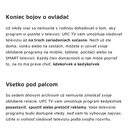
Koniec bojov o ovládač
Už nikdy viac sa nemusíte s rodinou dohadovať o tom, aký
program si pustíte v televízii. UPC TV vám umožňuje sledovať
televíziu až
na troch zariadeniach súčasne
. Nech už ste
doma, vonku alebo na cestách, môžete si užívať svoje
obľúbené programy na mobile, tablete, počítači alebo na
SMART televízii. Každý člen domácnosti si tak môže pozrieť
to, na čo má práve chuť,
kdekoľvek a kedykoľvek
.
Všetko pod palcom
So sedem dňovým archívom už nemusíte zmeškať svoje
obľúbené relácie. UPC TV vám umožňuje program kedykoľvek
pozastaviť, spustiť alebo pretočiť reklamy
. Vaše televízne
programy budú dostupné vtedy, keď vám to vyhovuje najviac.
Užite si voľnosť sledovať televíziu podľa svojho rozvrhu.