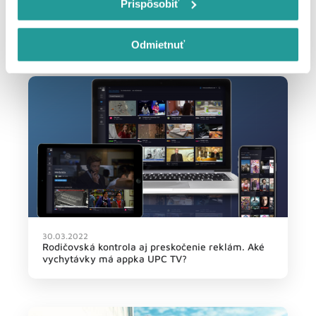
Prispôsobiť
13.04.2021
Nedovoľte viac TV reklamám kradnúť váš čas.
Máme trik ako sa ich zbaviť
Odmietnuť
30.03.2022
Rodičovská kontrola aj preskočenie reklám. Aké
vychytávky má appka UPC TV?