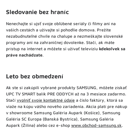
Sledovanie bez hraníc
Nenechajte si ujsť svoje obľúbené seriály či filmy ani na
vašich cestách a užívajte si pohodlie domova. Prežite
nezabudnuteľné chvíle na chalupe a nezmeškajte slovenské
programy ani na zahraničnej dovolenke. Stačí, ak máte
prístup na internet a môžete si užívať televíziu
kdekoľvek sa
práve nachádzate
.
Leto bez obmedzení
Ak ste si zakúpili vybrané produkty SAMSUNG, môžete získať
UPC TV SMART balík PRE ODDYCH až na 3 mesiace zadarmo.
Stačí
vyplniť svoje kontaktné údaje
a číslo faktúry, ktorá sa
viaže na kúpu vášho nového zariadenia. Akcia platí pre nákup
v showroome Samsung Galéria Aupark (Košice), Samsung
Galéria SC Europa (Banská Bystrica), Samsung Galéria
Aupark (Žilina) alebo cez e-shop
www.obchod-samsung.sk
.