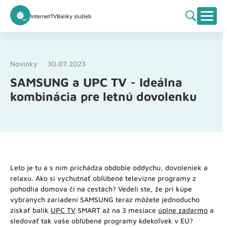
Internet
TV
Balíky služieb
Novinky
30.07.2023
SAMSUNG a UPC TV - Ideálna
kombinácia pre letnú dovolenku
Leto je tu a s ním prichádza obdobie oddychu, dovoleniek a
relaxu. Ako si vychutnať obľúbené televízne programy z
pohodlia domova či na cestách? Vedeli ste, že pri kúpe
vybraných zariadení SAMSUNG teraz môžete jednoducho
získať balík
UPC TV
SMART až na 3 mesiace
úplne zadarmo
a
sledovať tak vaše obľúbené programy kdekoľvek v EÚ?