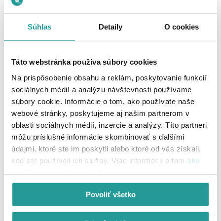
Súhlas
Detaily
O cookies
23.09.2020
Táto webstránka používa súbory cookies
UPC predstavilo horúcu novinku, internetovú
televíziu ponúkne pre masy s TV boxom od
Na prispôsobenie obsahu a reklám, poskytovanie funkcií
Xiaomi
sociálnych médií a analýzu návštevnosti používame
súbory cookie. Informácie o tom, ako používate naše
webové stránky, poskytujeme aj našim partnerom v
oblasti sociálnych médií, inzercie a analýzy. Títo partneri
môžu príslušné informácie skombinovať s ďalšími
údajmi, ktoré ste im poskytli alebo ktoré od vás získali,
keď ste používali ich služby. Viac informácií o tom
ako
používame cookies nájdete tu
.
Povoliť všetko