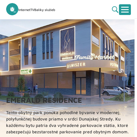
Internet
TV
Balíky služieb
EMERALD RESIDENCE
Tento obytný park ponúka pohodlné bývanie v
modernej,
polyfunkčnej budove priamo v srdci Dunajskej Stredy.
Ku
každému bytu patria dva vyhradené parkovacie státia, ktoré
zabezpečujú bezstarostné parkovanie pred obytným domom.