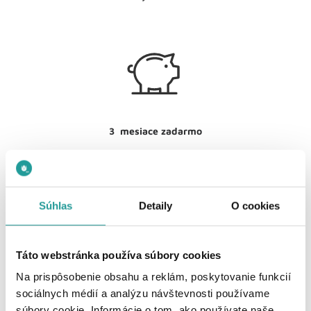
3 mesiace zadarmo
Užívajte si prvé 3 mesiace internetu aj televízie
bezplatne. Platiť začínate až od 4.mesiaca
Súhlas
Detaily
O cookies
Táto webstránka používa súbory cookies
Na prispôsobenie obsahu a reklám, poskytovanie funkcií
sociálnych médií a analýzu návštevnosti používame
1 Gbit/s pripojenie
súbory cookie. Informácie o tom, ako používate naše