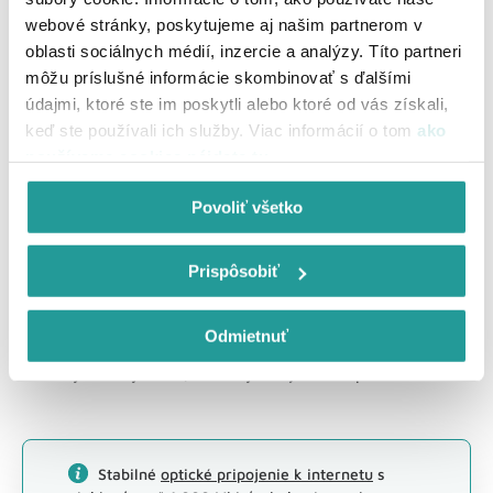
webové stránky, poskytujeme aj našim partnerom v
Garancia pevného pripojenia pre najnáročnejších s
oblasti sociálnych médií, inzercie a analýzy. Títo partneri
rýchlosťou až do 1 Gbit/s.
môžu príslušné informácie skombinovať s ďalšími
údajmi, ktoré ste im poskytli alebo ktoré od vás získali,
keď ste používali ich služby. Viac informácií o tom
ako
používame cookies nájdete tu
.
Povoliť všetko
Prispôsobiť
Ako získať UPC internet?
Odmietnuť
Jednoducho si overte dostupnosť služieb na Vašej adrese a
vyberte rýchlosť, ktorá vyhovuje Vašim potrebám.
Stabilné
optické pripojenie k internetu
s