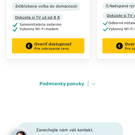
💪Nadupaná rýc
👍Obľúbená voľba do domácnosti
Dokúpte si TV 
Dokúpte si TV už od 8 €
Odborná inštalá
Samoinštalácia zadarmo
Výkonný Wi-Fi modem
Výkonný Wi-F
Overiť dostupnosť
Over
Pre zobrazenie ceny
Pre z
Podmienky ponuky
Zanechajte nám váš kontakt,