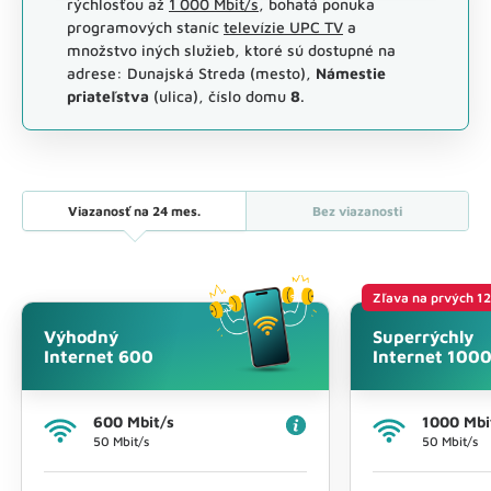
rýchlosťou až
1 000 Mbit/s
, bohatá ponuka
programových staníc
televízie UPC TV
a
množstvo iných služieb, ktoré sú dostupné na
adrese: Dunajská Streda (mesto),
Námestie
priateľstva
(ulica), číslo domu
8
.
Viazanosť na
24 mes.
Bez viazanosti
Zľava na prvých 1
Výhodný
Superrýchly
Internet 600
Internet 100
600 Mbit/s
1000 Mbi
50 Mbit/s
50 Mbit/s